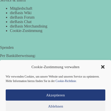
Service & Intern
Mitgliedschaft
dieBasis Wiki
dieBasis Forum
dieBasis Chat
dieBasis Merchandising
Cookie-Zustimmung
Spenden
Per Banküberweisung:
Basisdemokratische Partei Deutschland in Bayern e.V.
Cookie-Zustimmung verwalten
Sparkasse Aichach-Schrobenhausen
IBAN: DE95 7205 1210 0006 3365 31
Wir verwenden Cookies, um unsere Website und unseren Service zu optimieren.
BIC: BYLADEM1AIC
Mehr Information hierzu finden Sie in der
Cookie-Richtlinie
.
Akzeptieren
Ablehnen