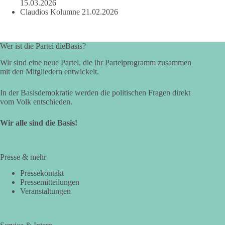
15.03.2026
Claudios Kolumne
21.02.2026
Wer ist die Partei dieBasis?
Wir sind eine neue Partei, die ihr Parteiprogramm zusammen
mit den Mitgliedern entwickelt.
In der Basisdemokratie werden die politischen Fragen direkt
vom Volk entschieden.
Wir alle sind die Basis!
Presse & mehr
Pressekontakt
Pressemitteilungen
Veranstaltungen