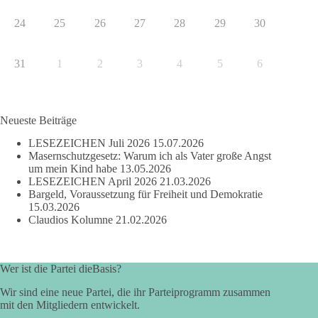
24
25
26
27
28
29
30
31
1
2
3
4
5
6
Neueste Beiträge
LESEZEICHEN Juli 2026
15.07.2026
Masernschutzgesetz: Warum ich als Vater große Angst
um mein Kind habe
13.05.2026
LESEZEICHEN April 2026
21.03.2026
Bargeld, Voraussetzung für Freiheit und Demokratie
15.03.2026
Claudios Kolumne
21.02.2026
Wer ist die Partei dieBasis?
Wir sind eine neue Partei, die ihr Parteiprogramm zusammen
mit den Mitgliedern entwickelt.