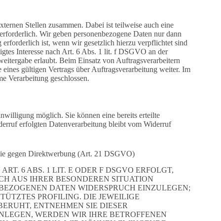
xternen Stellen zusammen. Dabei ist teilweise auch eine
 erforderlich. Wir geben personenbezogene Daten nur dann
erforderlich ist, wenn wir gesetzlich hierzu verpflichtet sind
gtes Interesse nach Art. 6 Abs. 1 lit. f DSGVO an der
eitergabe erlaubt. Beim Einsatz von Auftragsverarbeitern
ines gültigen Vertrags über Auftragsverarbeitung weiter. Im
me Verarbeitung geschlossen.
willigung möglich. Sie können eine bereits erteilte
derruf erfolgten Datenverarbeitung bleibt vom Widerruf
owie gegen Direktwerbung (Art. 21 DSGVO)
. 6 ABS. 1 LIT. E ODER F DSGVO ERFOLGT,
SICH AUS IHRER BESONDEREN SITUATION
NBEZOGENEN DATEN WIDERSPRUCH EINZULEGEN;
TÜTZTES PROFILING. DIE JEWEILIGE
ERUHT, ENTNEHMEN SIE DIESER
NLEGEN, WERDEN WIR IHRE BETROFFENEN