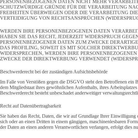
PERSONENBEZOGENEN DATEN NICHT MEHR VERARBEITEN
SCHUTZWÜRDIGE GRÜNDE FÜR DIE VERARBEITUNG NACH
FREIHEITEN ÜBERWIEGEN ODER DIE VERARBEITUNG D
VERTEIDIGUNG VON RECHTSANSPRÜCHEN (WIDERSPRUCH 
WERDEN IHRE PERSONENBEZOGENEN DATEN VERARBEIT
HABEN SIE DAS RECHT, JEDERZEIT WIDERSPRUCH GEGE
PERSONENBEZOGENER DATEN ZUM ZWECKE DERARTIGER
DAS PROFILING, SOWEIT ES MIT SOLCHER DIREKTWERBU
WIDERSPRECHEN, WERDEN IHRE PERSONENBEZOGENEN 
ZWECKE DER DIREKTWERBUNG VERWENDET (WIDERSPRUCH
Beschwerde­recht bei der zuständigen Aufsichts­behörde
Im Falle von Verstößen gegen die DSGVO steht den Betroffenen ein Be
dem Mitgliedstaat ihres gewöhnlichen Aufenthalts, ihres Arbeitsplatze
Beschwerderecht besteht unbeschadet anderweitiger verwaltungsrechtlic
Recht auf Daten­übertrag­barkeit
Sie haben das Recht, Daten, die wir auf Grundlage Ihrer Einwilligung od
sich oder an einen Dritten in einem gängigen, maschinenlesbaren Forma
der Daten an einen anderen Verantwortlichen verlangen, erfolgt dies nur