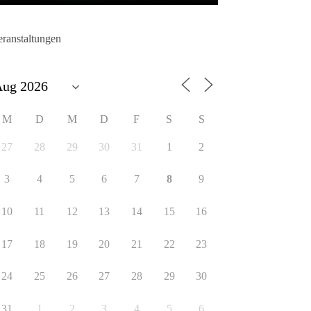
eranstaltungen
M
D
M
D
F
S
S
27
28
29
30
31
1
2
3
4
5
6
7
8
9
10
11
12
13
14
15
16
17
18
19
20
21
22
23
24
25
26
27
28
29
30
31
1
2
3
4
5
6