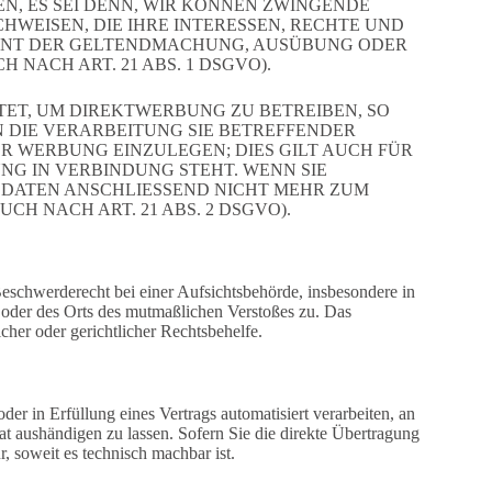
, ES SEI DENN, WIR KÖNNEN ZWINGENDE
WEISEN, DIE IHRE INTERESSEN, RECHTE UND
IENT DER GELTENDMACHUNG, AUSÜBUNG ODER
NACH ART. 21 ABS. 1 DSGVO).
ET, UM DIREKTWERBUNG ZU BETREIBEN, SO
N DIE VERARBEITUNG SIE BETREFFENDER
 WERBUNG EINZULEGEN; DIES GILT AUCH FÜR
NG IN VERBINDUNG STEHT. WENN SIE
DATEN ANSCHLIESSEND NICHT MEHR ZUM
 NACH ART. 21 ABS. 2 DSGVO).
schwerderecht bei einer Aufsichtsbehörde, insbesondere in
s oder des Orts des mutmaßlichen Verstoßes zu. Das
her oder gerichtlicher Rechtsbehelfe.
er in Erfüllung eines Vertrags automatisiert verarbeiten, an
t aushändigen zu lassen. Sofern Sie die direkte Übertragung
, soweit es technisch machbar ist.