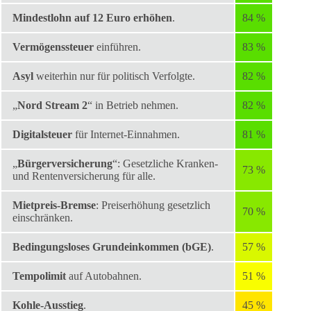
Mindestlohn auf 12 Euro erhöhen
.
84 %
Vermögenssteuer
einführen.
83 %
Asyl
weiterhin nur für politisch Verfolgte.
82 %
„
Nord Stream 2
“ in Betrieb nehmen.
82 %
Digitalsteuer
für Internet-Einnahmen.
81 %
„
Bürgerversicherung
“: Gesetzliche Kranken-
73 %
und Rentenversicherung für alle.
Mietpreis-Bremse
: Preiserhöhung gesetzlich
70 %
einschränken.
Bedingungsloses Grundeinkommen (bGE)
.
57 %
Tempolimit
auf Autobahnen.
51 %
Kohle-Ausstieg
.
45 %