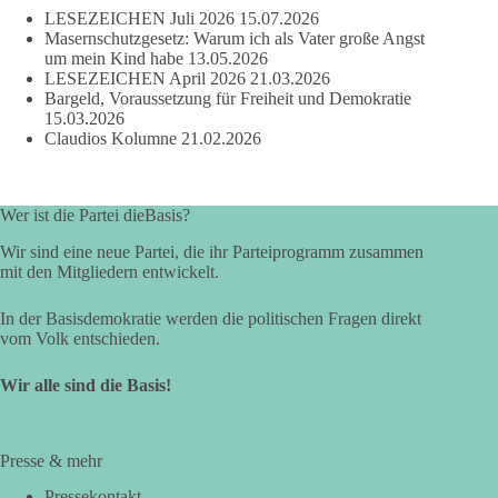
LESEZEICHEN Juli 2026
15.07.2026
Masernschutzgesetz: Warum ich als Vater große Angst
um mein Kind habe
13.05.2026
LESEZEICHEN April 2026
21.03.2026
Bargeld, Voraussetzung für Freiheit und Demokratie
15.03.2026
Claudios Kolumne
21.02.2026
Wer ist die Partei dieBasis?
Wir sind eine neue Partei, die ihr Parteiprogramm zusammen
mit den Mitgliedern entwickelt.
In der Basisdemokratie werden die politischen Fragen direkt
vom Volk entschieden.
Wir alle sind die Basis!
Presse & mehr
Pressekontakt