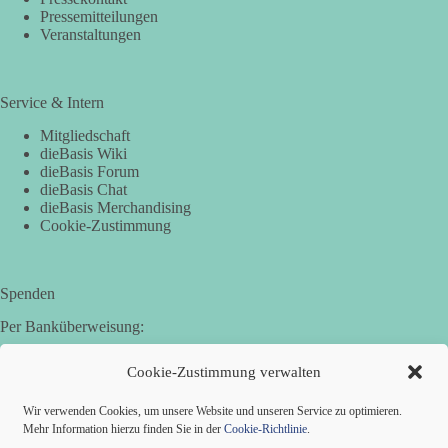
Pressemitteilungen
Veranstaltungen
Service & Intern
Mitgliedschaft
dieBasis Wiki
dieBasis Forum
dieBasis Chat
dieBasis Merchandising
Cookie-Zustimmung
Spenden
Per Banküberweisung:
Basisdemokratische Partei Deutschland in Bayern e.V.
Cookie-Zustimmung verwalten
Sparkasse Aichach-Schrobenhausen
IBAN: DE95 7205 1210 0006 3365 31
Wir verwenden Cookies, um unsere Website und unseren Service zu optimieren.
BIC: BYLADEM1AIC
Mehr Information hierzu finden Sie in der
Cookie-Richtlinie
.