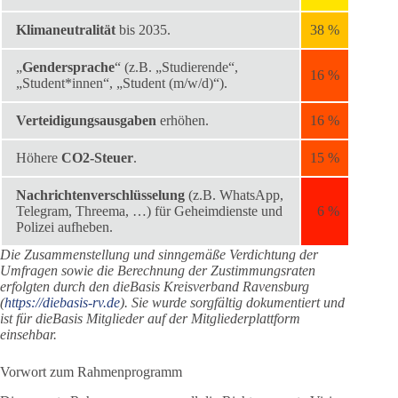
Klimaneutralität
bis 2035.
38 %
„
Gendersprache
“ (z.B. „Studierende“,
16 %
„Student*innen“, „Student (m/w/d)“).
Verteidigungsausgaben
erhöhen.
16 %
Höhere
CO2-Steuer
.
15 %
Nachrichtenverschlüsselung
(z.B. WhatsApp,
Telegram, Threema, …) für Geheimdienste und
6 %
Polizei aufheben.
Die Zusammenstellung und sinngemäße Verdichtung der
Umfragen sowie die Berechnung der Zustimmungsraten
erfolgten durch den dieBasis Kreisverband Ravensburg
(
https://diebasis-rv.de
). Sie wurde sorgfältig dokumentiert und
ist für dieBasis Mitglieder auf der Mitgliederplattform
einsehbar.
Vorwort zum Rahmenprogramm