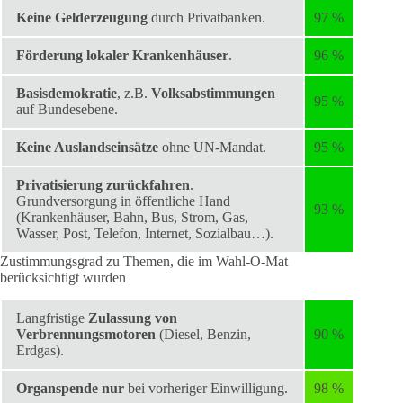
Keine Gelderzeugung
durch Privatbanken.
97 %
Förderung lokaler Krankenhäuser
.
96 %
Basisdemokratie
, z.B.
Volksabstimmungen
95 %
auf Bundesebene.
Keine Auslandseinsätze
ohne UN-Mandat.
95 %
Privatisierung zurückfahren
.
Grundversorgung in öffentliche Hand
93 %
(Krankenhäuser, Bahn, Bus, Strom, Gas,
Wasser, Post, Telefon, Internet, Sozialbau…).
Zustimmungsgrad zu Themen, die im Wahl-O-Mat
berücksichtigt wurden
Langfristige
Zulassung von
Verbrennungsmotoren
(Diesel, Benzin,
90 %
Erdgas).
Organspende nur
bei vorheriger Einwilligung.
98 %