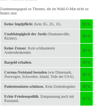
Zustimmungsgrad zu Themen, die im Wahl-O-Mat nicht zu
finden sind
Keine Impfpflicht
. Kein 3G, 2G, 1G.
99 %
Unabhängigkeit der Justiz
(Staatsanwälte,
99 %
Richter).
Keine Zensur
. Kein schikanieren
99 %
Andersdenkender.
Bargeld erhalten
.
99 %
Corona-Notstand beenden
(wie Dänemark,
98 %
Norwegen, Schweden, Island, Teile der USA).
Patientendaten schützen
. Kein Zentralregister.
98 %
Echte Friedenspolitik
. Entspannung auch mit
97 %
Russland.