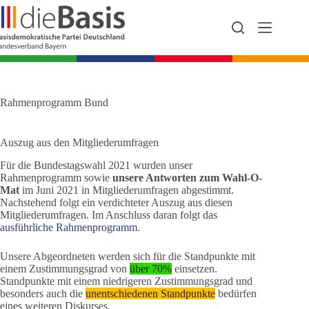
Zum
Inhalt
springen
Rahmenprogramm Bund
Auszug aus den Mitgliederumfragen
Für die Bundestagswahl 2021 wurden unser
Rahmenprogramm sowie
unsere Antworten zum Wahl-O-
Mat
im Juni 2021 in Mitgliederumfragen abgestimmt.
Nachstehend folgt ein verdichteter Auszug aus diesen
Mitgliederumfragen. Im Anschluss daran folgt das
ausführliche Rahmenprogramm
.
Unsere Abgeordneten werden sich für die Standpunkte mit
einem Zustimmungsgrad von
über 70%
einsetzen.
Standpunkte mit einem niedrigeren Zustimmungsgrad und
besonders auch die
unentschiedenen Standpunkte
bedürfen
eines weiteren Diskurses.