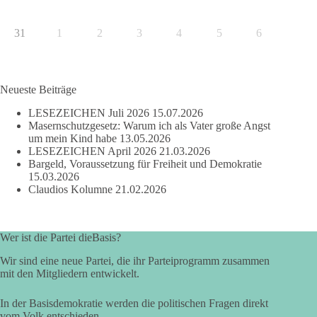
31
1
2
3
4
5
6
Neueste Beiträge
LESEZEICHEN Juli 2026
15.07.2026
Masernschutzgesetz: Warum ich als Vater große Angst
um mein Kind habe
13.05.2026
LESEZEICHEN April 2026
21.03.2026
Bargeld, Voraussetzung für Freiheit und Demokratie
15.03.2026
Claudios Kolumne
21.02.2026
Wer ist die Partei dieBasis?
Wir sind eine neue Partei, die ihr Parteiprogramm zusammen
mit den Mitgliedern entwickelt.
In der Basisdemokratie werden die politischen Fragen direkt
vom Volk entschieden.