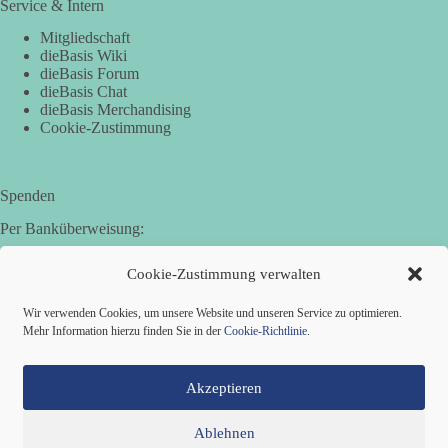
Service & Intern
Mitgliedschaft
dieBasis Wiki
dieBasis Forum
dieBasis Chat
dieBasis Merchandising
Cookie-Zustimmung
Spenden
Per Banküberweisung:
Basisdemokratische Partei Deutschland in Bayern e.V.
Cookie-Zustimmung verwalten
Sparkasse Aichach-Schrobenhausen
IBAN: DE95 7205 1210 0006 3365 31
Wir verwenden Cookies, um unsere Website und unseren Service zu optimieren.
BIC: BYLADEM1AIC
Mehr Information hierzu finden Sie in der
Cookie-Richtlinie
.
Akzeptieren
Ablehnen