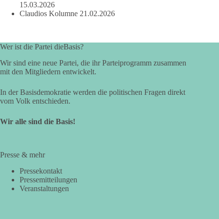
15.03.2026
Claudios Kolumne
21.02.2026
Wer ist die Partei dieBasis?
Wir sind eine neue Partei, die ihr Parteiprogramm zusammen
mit den Mitgliedern entwickelt.
In der Basisdemokratie werden die politischen Fragen direkt
vom Volk entschieden.
Wir alle sind die Basis!
Presse & mehr
Pressekontakt
Pressemitteilungen
Veranstaltungen