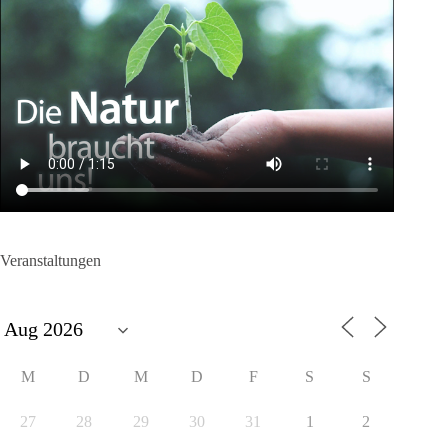
Veranstaltungen
M
D
M
D
F
S
S
27
28
29
30
31
1
2