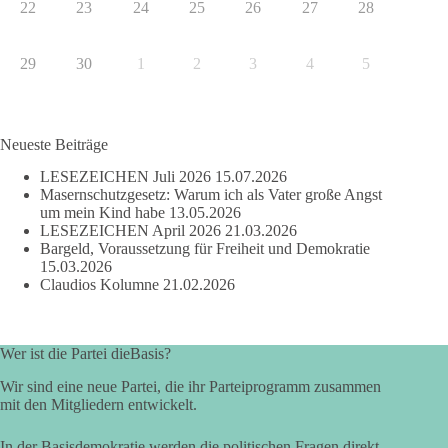
22
23
24
25
26
27
28
29
30
1
2
3
4
5
Neueste Beiträge
LESEZEICHEN Juli 2026
15.07.2026
Masernschutzgesetz: Warum ich als Vater große Angst
um mein Kind habe
13.05.2026
LESEZEICHEN April 2026
21.03.2026
Bargeld, Voraussetzung für Freiheit und Demokratie
15.03.2026
Claudios Kolumne
21.02.2026
Wer ist die Partei dieBasis?
Wir sind eine neue Partei, die ihr Parteiprogramm zusammen
mit den Mitgliedern entwickelt.
In der Basisdemokratie werden die politischen Fragen direkt