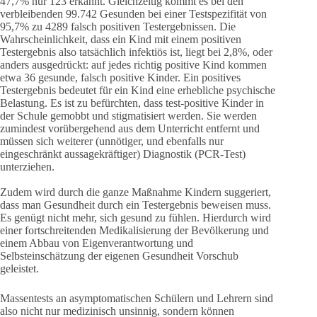
47,7% nur 123 erkannt. Gleichzeitig kommt es bei den
verbleibenden 99.742 Gesunden bei einer Testspezifität von
95,7% zu 4289 falsch positiven Testergebnissen. Die
Wahrscheinlichkeit, dass ein Kind mit einem positiven
Testergebnis also tatsächlich infektiös ist, liegt bei 2,8%, oder
anders ausgedrückt: auf jedes richtig positive Kind kommen
etwa 36 gesunde, falsch positive Kinder. Ein positives
Testergebnis bedeutet für ein Kind eine erhebliche psychische
Belastung. Es ist zu befürchten, dass test-positive Kinder in
der Schule gemobbt und stigmatisiert werden. Sie werden
zumindest vorübergehend aus dem Unterricht entfernt und
müssen sich weiterer (unnötiger, und ebenfalls nur
eingeschränkt aussagekräftiger) Diagnostik (PCR-Test)
unterziehen.
Zudem wird durch die ganze Maßnahme Kindern suggeriert,
dass man Gesundheit durch ein Testergebnis beweisen muss.
Es genügt nicht mehr, sich gesund zu fühlen. Hierdurch wird
einer fortschreitenden Medikalisierung der Bevölkerung und
einem Abbau von Eigenverantwortung und
Selbsteinschätzung der eigenen Gesundheit Vorschub
geleistet.
Massentests an asymptomatischen Schülern und Lehrern sind
also nicht nur medizinisch unsinnig, sondern können