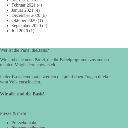
Februar 2021
(4)
Januar 2021
(4)
Dezember 2020
(6)
Oktober 2020
(1)
September 2020
(2)
Juli 2020
(1)
Wer ist die Partei dieBasis?
Wir sind eine neue Partei, die ihr Parteiprogramm zusammen
mit den Mitgliedern entwickelt.
In der Basisdemokratie werden die politischen Fragen direkt
vom Volk entschieden.
Wir alle sind die Basis!
Presse & mehr
Pressekontakt
Pressemitteilungen