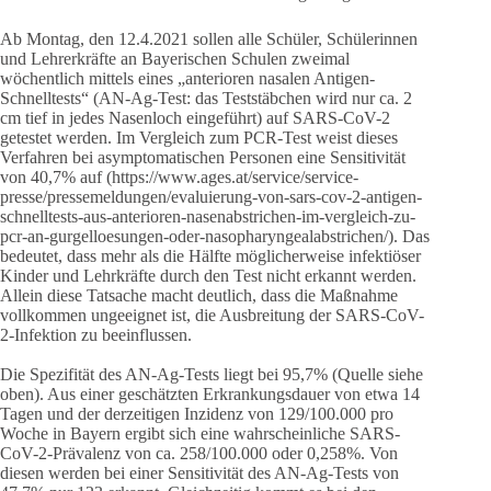
Ab Montag, den 12.4.2021 sollen alle Schüler, Schülerinnen
und Lehrerkräfte an Bayerischen Schulen zweimal
wöchentlich mittels eines „anterioren nasalen Antigen-
Schnelltests“ (AN-Ag-Test: das Teststäbchen wird nur ca. 2
cm tief in jedes Nasenloch eingeführt) auf SARS-CoV-2
getestet werden. Im Vergleich zum PCR-Test weist dieses
Verfahren bei asymptomatischen Personen eine Sensitivität
von 40,7% auf (https://www.ages.at/service/service-
presse/pressemeldungen/evaluierung-von-sars-cov-2-antigen-
schnelltests-aus-anterioren-nasenabstrichen-im-vergleich-zu-
pcr-an-gurgelloesungen-oder-nasopharyngealabstrichen/). Das
bedeutet, dass mehr als die Hälfte möglicherweise infektiöser
Kinder und Lehrkräfte durch den Test nicht erkannt werden.
Allein diese Tatsache macht deutlich, dass die Maßnahme
vollkommen ungeeignet ist, die Ausbreitung der SARS-CoV-
2-Infektion zu beeinflussen.
Die Spezifität des AN-Ag-Tests liegt bei 95,7% (Quelle siehe
oben). Aus einer geschätzten Erkrankungsdauer von etwa 14
Tagen und der derzeitigen Inzidenz von 129/100.000 pro
Woche in Bayern ergibt sich eine wahrscheinliche SARS-
CoV-2-Prävalenz von ca. 258/100.000 oder 0,258%. Von
diesen werden bei einer Sensitivität des AN-Ag-Tests von