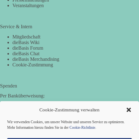
Veranstaltungen
Service & Intern
Mitgliedschaft
dieBasis Wiki
dieBasis Forum
dieBasis Chat
dieBasis Merchandising
Cookie-Zustimmung
Spenden
Per Banküberweisung:
Basisdemokratische Partei Deutschland in Bayern e.V.
Cookie-Zustimmung verwalten
Sparkasse Aichach-Schrobenhausen
IBAN: DE95 7205 1210 0006 3365 31
Wir verwenden Cookies, um unsere Website und unseren Service zu optimieren.
BIC: BYLADEM1AIC
Mehr Information hierzu finden Sie in der
Cookie-Richtlinie
.