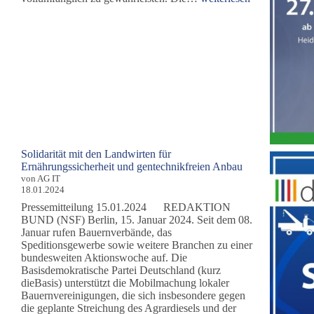
Wahl:
Wahlkampfauftakt
für
dieBasis
und
Isabel
Graumann
in
Hamburg
Solidarität mit den Landwirten für
Ernährungssicherheit und gentechnikfreien Anbau
von AG IT
18.01.2024
Pressemitteilung 15.01.2024 REDAKTION
BUND (NSF) Berlin, 15. Januar 2024. Seit dem 08.
Januar rufen Bauernverbände, das
Speditionsgewerbe sowie weitere Branchen zu einer
bundesweiten Aktionswoche auf. Die
Basisdemokratische Partei Deutschland (kurz
dieBasis) unterstützt die Mobilmachung lokaler
Bauernvereinigungen, die sich insbesondere gegen
die geplante Streichung des Agrardiesels und der