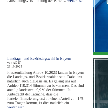
DieBasis
Aufstellungsversammlung der Partei…
weiterlesen
wählt
ihre
Bundesliste
für
die
Europawahl
Landtags- und Bezirkstagswahl in Bayern
von AG IT
23.10.2023
Pressemitteilung Am 08.10.2023 fanden in Bayern
die Landtags- und Bezirkswahlen statt. Dabei trat
natürlich auch dieBasis an. Es gelang uns auf
Anhieb 119.314 Stimmen zu bekommen. Das sind
anteilig landesweit 0,9 % der Stimmen. In
Anbetracht der Tatsache, dass die
Parteienfinanzierung erst ab einem Anteil von 1 %
Landtags-
zum Tragen kommt, ist dies natürlich ein…
und
weiterlesen