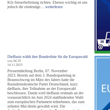
Kfz-Steuerbefreiung richten. Ebenso wichtig ist uns
Solidarität
jedoch die eindeutige…
weiterlesen
mit
den
Landwirten
für
Ernährungssicherheit
und
gentechnikfreien
Anbau
DieBasis wählt ihre Bundesliste für die Europawahl
von AG IT
14.11.2023
Pressemitteilung Berlin, 07. November
2023. Bereits auf dem 3. Bundesparteitag in
Braunschweig im März des Jahres hatte die
Basisdemokratische Partei Deutschland, kurz:
dieBasis, ihre Teilnahme an der Europawahl
beschlossen. Damit wird dieBasis erstmals an der
voraussichtlich im Juni 2024 stattfindenden Wahl
zum europäischen Parlament teilnehmen, das zum
zehnten Mal direkt gewählt wird. Die