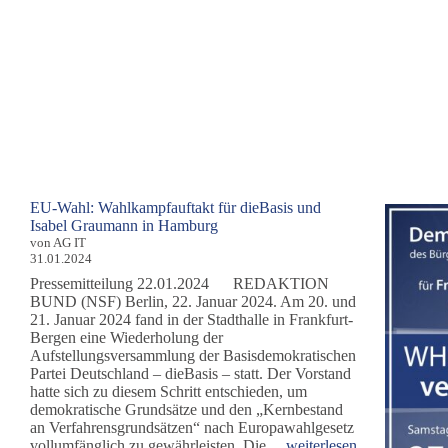
EU-Wahl: Wahlkampfauftakt für dieBasis und
Isabel Graumann in Hamburg
von AG IT
31.01.2024
Pressemitteilung 22.01.2024 REDAKTION
BUND (NSF) Berlin, 22. Januar 2024. Am 20. und
21. Januar 2024 fand in der Stadthalle in Frankfurt-
Bergen eine Wiederholung der
Aufstellungsversammlung der Basisdemokratischen
Partei Deutschland – dieBasis – statt. Der Vorstand
hatte sich zu diesem Schritt entschieden, um
demokratische Grundsätze und den „Kernbestand
an Verfahrensgrundsätzen“ nach Europawahlgesetz
EU-
vollumfänglich zu gewährleisten. Die…
weiterlesen