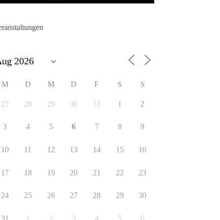
eranstaltungen
M
D
M
D
F
S
S
27
28
29
30
31
1
2
3
4
5
6
7
8
9
10
11
12
13
14
15
16
17
18
19
20
21
22
23
24
25
26
27
28
29
30
31
1
2
3
4
5
6