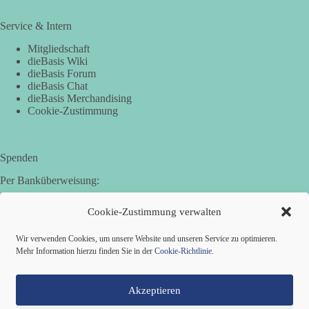
Service & Intern
Mitgliedschaft
dieBasis Wiki
dieBasis Forum
dieBasis Chat
dieBasis Merchandising
Cookie-Zustimmung
Spenden
Per Banküberweisung:
Basisdemokratische Partei Deutschland in Bayern e.V.
Cookie-Zustimmung verwalten
Sparkasse Aichach-Schrobenhausen
IBAN: DE95 7205 1210 0006 3365 31
Wir verwenden Cookies, um unsere Website und unseren Service zu optimieren.
BIC: BYLADEM1AIC
Mehr Information hierzu finden Sie in der
Cookie-Richtlinie
.
Akzeptieren