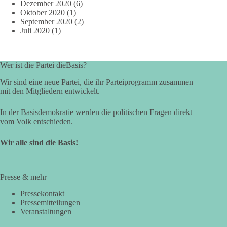
Dezember 2020
(6)
Oktober 2020
(1)
September 2020
(2)
Juli 2020
(1)
Wer ist die Partei dieBasis?
Wir sind eine neue Partei, die ihr Parteiprogramm zusammen
mit den Mitgliedern entwickelt.
In der Basisdemokratie werden die politischen Fragen direkt
vom Volk entschieden.
Wir alle sind die Basis!
Presse & mehr
Pressekontakt
Pressemitteilungen
Veranstaltungen