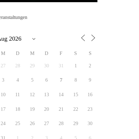
eranstaltungen
M
D
M
D
F
S
S
27
28
29
30
31
1
2
3
4
5
6
7
8
9
10
11
12
13
14
15
16
17
18
19
20
21
22
23
24
25
26
27
28
29
30
31
1
2
3
4
5
6