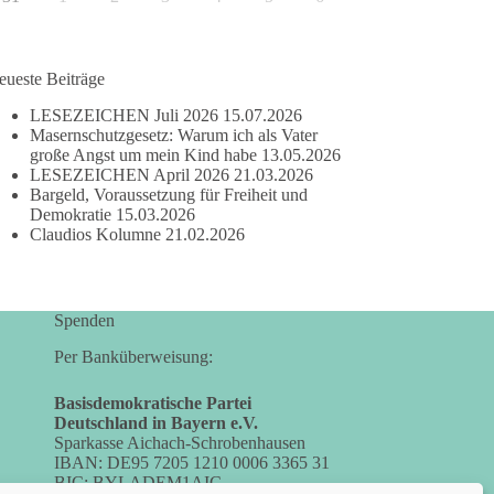
eueste Beiträge
LESEZEICHEN Juli 2026
15.07.2026
Masernschutzgesetz: Warum ich als Vater
große Angst um mein Kind habe
13.05.2026
LESEZEICHEN April 2026
21.03.2026
Bargeld, Voraussetzung für Freiheit und
Demokratie
15.03.2026
Claudios Kolumne
21.02.2026
Spenden
Per Banküberweisung:
Basisdemokratische Partei
Deutschland in Bayern e.V.
Sparkasse Aichach-Schrobenhausen
IBAN: DE95 7205 1210 0006 3365 31
BIC: BYLADEM1AIC