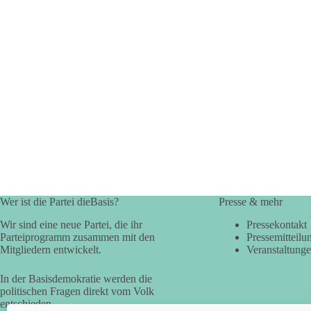
Wer ist die Partei dieBasis?
Presse & mehr
Wir sind eine neue Partei, die ihr
Pressekontakt
Parteiprogramm zusammen mit den
Pressemitteilu
Mitgliedern entwickelt.
Veranstaltung
In der Basisdemokratie werden die
politischen Fragen direkt vom Volk
entschieden.