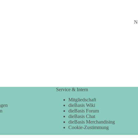
N
Service & Intern
Mitgliedschaft
ngen
dieBasis Wiki
en
dieBasis Forum
dieBasis Chat
dieBasis Merchandising
Cookie-Zustimmung