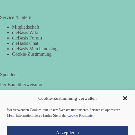
Service & Intern
Mitgliedschaft
dieBasis Wiki
dieBasis Forum
dieBasis Chat
dieBasis Merchandising
Cookie-Zustimmung
Spenden
Per Banküberweisung:
Basisdemokratische Partei Deutschland in Bayern e.V.
Cookie-Zustimmung verwalten
Sparkasse Aichach-Schrobenhausen
IBAN: DE95 7205 1210 0006 3365 31
Wir verwenden Cookies, um unsere Website und unseren Service zu optimieren.
BIC: BYLADEM1AIC
Mehr Information hierzu finden Sie in der
Cookie-Richtlinie
.
Akzeptieren