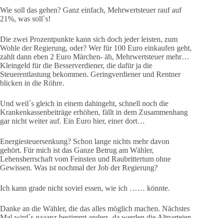
Wie soll das gehen? Ganz einfach, Mehrwertsteuer rauf auf
21%, was soll`s!
Die zwei Prozentpunkte kann sich doch jeder leisten, zum
Wohle der Regierung, oder? Wer für 100 Euro einkaufen geht,
zahlt dann eben 2 Euro Märchen- äh, Mehrwertsteuer mehr…
Kleingeld für die Besserverdiener, die dafür ja die
Steuerentlastung bekommen. Geringverdiener und Rentner
blicken in die Röhre.
Und weil`s gleich in einem dahingeht, schnell noch die
Krankenkassenbeiträge erhöhen, fällt in dem Zusammenhang
gar nicht weiter auf. Ein Euro hier, einer dort…
Energiesteuersenkung? Schon lange nichts mehr davon
gehört. Für mich ist das Ganze Betrug am Wähler,
Lehensherrschaft vom Feinsten und Raubrittertum ohne
Gewissen. Was ist nochmal der Job der Regierung?
Ich kann grade nicht soviel essen, wie ich …… könnte.
Danke an die Wähler, die das alles möglich machen. Nächstes
Mal wird`s gaaanz bestimmt anders, da werden die Altparteien