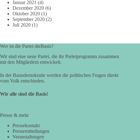
Januar 2021
(4)
Dezember 2020
(6)
Oktober 2020
(1)
September 2020
(2)
Juli 2020
(1)
Wer ist die Partei dieBasis?
Wir sind eine neue Partei, die ihr Parteiprogramm zusammen
mit den Mitgliedern entwickelt.
In der Basisdemokratie werden die politischen Fragen direkt
vom Volk entschieden.
Wir alle sind die Basis!
Presse & mehr
Pressekontakt
Pressemitteilungen
Veranstaltungen