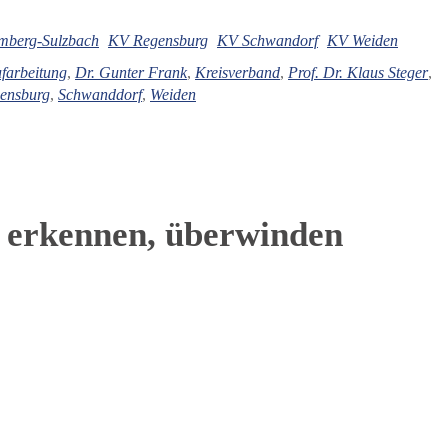
ice 365
Outlook Live
mberg-Sulzbach
KV Regensburg
KV Schwandorf
KV Weiden
farbeitung
,
Dr. Gunter Frank
,
Kreisverband
,
Prof. Dr. Klaus Steger
,
ensburg
,
Schwanddorf
,
Weiden
, erkennen, überwinden