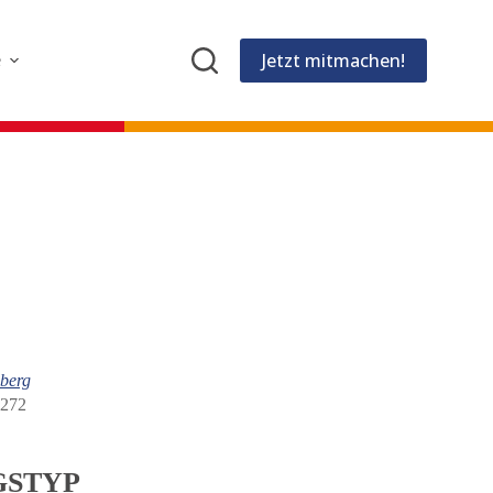
Jetzt mitmachen!
e
nberg
2272
GSTYP