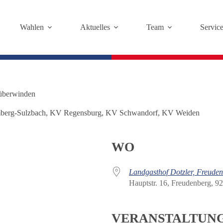
Wahlen
Aktuelles
Team
Servic
 überwinden
erg-Sulzbach
,
KV Regensburg
,
KV Schwandorf
,
KV Weiden
WO
Landgasthof Dotzler, Freude
Hauptstr. 16, Freudenberg, 9
VERANSTALTUN