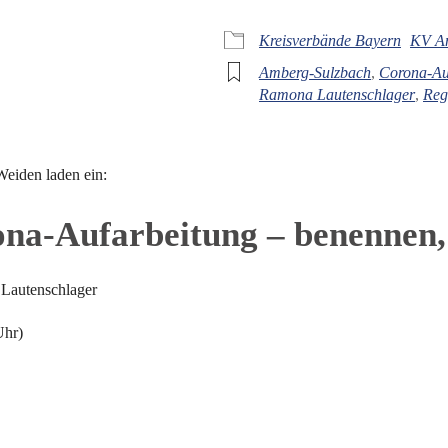
iCalendar
Off
Kreisverbände Bayern
KV A
Amberg-Sulzbach
,
Corona-Au
Ramona Lautenschlager
,
Reg
eiden laden ein:
ona-Aufarbeitung – benennen
 Lautenschlager
Uhr)