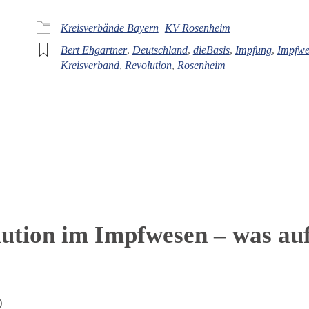
iCalendar
Off
Kreisverbände Bayern
KV Rosenheim
Bert Ehgartner
,
Deutschland
,
dieBasis
,
Impfung
,
Impfwe
Kreisverband
,
Revolution
,
Rosenheim
lution im Impfwesen – was a
)