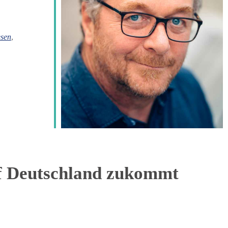
ice 365
Outlook Live
sen
,
uf Deutschland zukommt