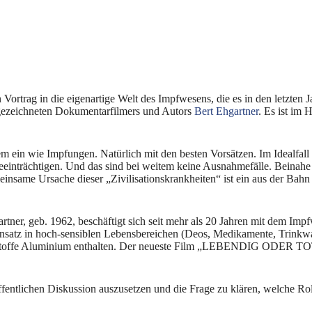
 Vortrag in die eigenartige Welt des Impfwesens, die es in den letzten
usgezeichneten Dokumentarfilmers und Autors
Bert Ehgartner
. Es ist im
ein wie Impfungen. Natürlich mit den besten Vorsätzen. Im Idealfall 
einträchtigen. Und das sind bei weitem keine Ausnahmefälle. Beinahe d
same Ursache dieser „Zivilisationskrankheiten“ ist ein aus der Bahn
artner, geb. 1962, beschäftigt sich seit mehr als 20 Jahren mit dem I
satz in hoch-sensiblen Lebensbereichen (Deos, Medikamente, Trinkwa
Impfstoffe Aluminium enthalten. Der neueste Film „LEBENDIG ODER
 öffentlichen Diskussion auszusetzen und die Frage zu klären, welche Ro