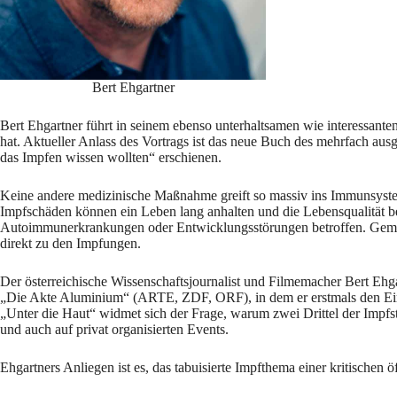
Bert Ehgartner
Bert Ehgartner führt in seinem ebenso unterhaltsamen wie interessanten
hat. Aktueller Anlass des Vortrags ist das neue Buch des mehrfach a
das Impfen wissen wollten“ erschienen.
Keine andere medizinische Maßnahme greift so massiv ins Immunsystem 
Impfschäden können ein Leben lang anhalten und die Lebensqualität be
Autoimmunerkrankungen oder Entwicklungsstörungen betroffen. Gemein
direkt zu den Impfungen.
Der österreichische Wissenschaftsjournalist und Filmemacher Bert Ehg
„Die Akte Aluminium“ (ARTE, ZDF, ORF), in dem er erstmals den Ein
„Unter die Haut“ widmet sich der Frage, warum zwei Drittel der 
und auch auf privat organisierten Events.
Ehgartners Anliegen ist es, das tabuisierte Impfthema einer kritischen