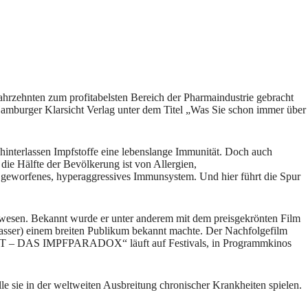
 Jahrzehnten zum profitabelsten Bereich der Pharmaindustrie gebracht
 Hamburger Klarsicht Verlag unter dem Titel „Was Sie schon immer über
hinterlassen Impfstoffe eine lebenslange Immunität. Doch auch
ie Hälfte der Bevölkerung ist von Allergien,
 geworfenes, hyperaggressives Immunsystem. Und hier führt die Spur
mpfwesen. Bekannt wurde er unter anderem mit dem preisgekrönten Film
sser) einem breiten Publikum bekannt machte. Der Nachfolgefilm
 TOT – DAS IMPFPARADOX“ läuft auf Festivals, in Programmkinos
lle sie in der weltweiten Ausbreitung chronischer Krankheiten spielen.