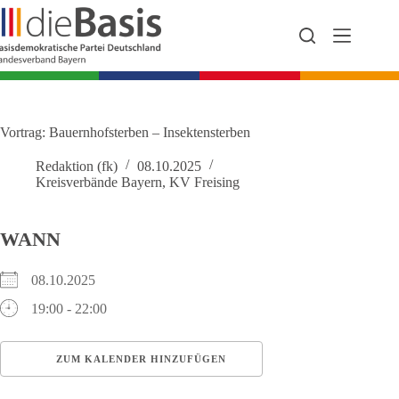
Zum
Inhalt
springen
Vortrag: Bauernhofsterben – Insektensterben
Redaktion (fk)
08.10.2025
Kreisverbände Bayern
,
KV Freising
WANN
08.10.2025
19:00 - 22:00
ZUM KALENDER HINZUFÜGEN
ICS herunterladen
Google Kalender