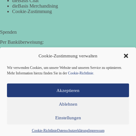
dieBasis Chat
dieBasis Merchandising
Cookie-Zustimmung
Spenden
Per Banküberweisung:
Basisdemokratische Partei Deutschland in Bayern e.V.
Cookie-Zustimmung verwalten
Sparkasse Aichach-Schrobenhausen
IBAN: DE95 7205 1210 0006 3365 31
Wir verwenden Cookies, um unsere Website und unseren Service zu optimieren.
BIC: BYLADEM1AIC
Mehr Information hierzu finden Sie in der
Cookie-Richtlinie
.
Akzeptieren
Ablehnen
Einstellungen
Mitglied werden
Kontakt
Cookie-Richtlinie (EU)
Datenschutzerklärung
Impressum
Copyright © 2026 Basisdemokratische Partei Deutschland ·
Cookie-Richtlinie
Datenschutzerklärung
Impressum
Zillestraße 9 · 10585 Berlin