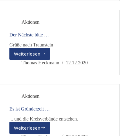
auf
Schlag
…
Aktionen
Der Nächste bitte …
Grüße nach Traunstein
Weiterlesen
Der
Nächste
Thomas Heckmann
12.12.2020
bitte
…
Aktionen
Es ist Gründerzeit …
... und die Kreisverbände entstehen.
Weiterlesen
Es