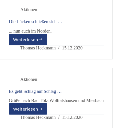
Aktionen
Die Lücken schließen sich …
... nun auch im Norden.
Weiterlesen
Die
Lücken
Thomas Heckmann
15.12.2020
schließen
sich
…
Aktionen
Es geht Schlag auf Schlag …
Grüße nach Bad Tölz-Wolfratshausen und Miesbach
Weiterlesen
Es
geht
Thomas Heckmann
15.12.2020
Schlag