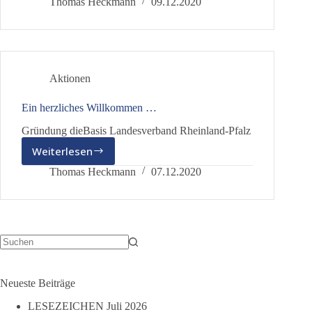
ist
Thomas Heckmann
09.12.2020
Gründerzeit
…
Aktionen
Ein herzliches Willkommen …
Gründung dieBasis Landesverband Rheinland-Pfalz
Weiterlesen
Ein
herzliches
Thomas Heckmann
07.12.2020
Willkommen
…
Keine
Ergebnisse
Neueste Beiträge
LESEZEICHEN Juli 2026