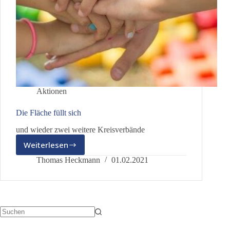
Aktionen
Die Fläche füllt sich
und wieder zwei weitere Kreisverbände
Weiterlesen
Die
Fläche
Thomas Heckmann
01.02.2021
füllt
sich
Keine