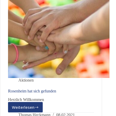
Aktionen
Rosenheim hat sich gefunden
Herzlich Willkommen
Weiterlesen
Rosenheim
hat
Thomas Heckmann
08.02.2021