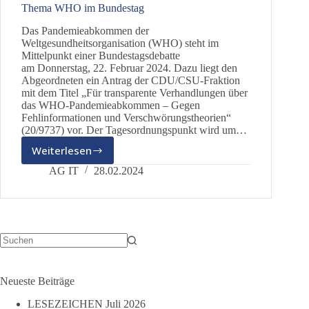
Thema WHO im Bundestag
Das Pandemieabkommen der
Weltgesundheitsorganisation (WHO) steht im
Mittelpunkt einer Bundestagsdebatte
am Donnerstag, 22. Februar 2024. Dazu liegt den
Abgeordneten ein Antrag der CDU/CSU-Fraktion
mit dem Titel „Für transparente Verhandlungen über
das WHO-Pandemieabkommen – Gegen
Fehlinformationen und Verschwörungstheorien“
(20/9737) vor. Der Tagesordnungspunkt wird um…
Weiterlesen
Thema
WHO
AG IT
28.02.2024
im
Bundestag
Keine
Ergebnisse
Neueste Beiträge
LESEZEICHEN Juli 2026