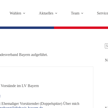
Wahlen
Aktuelles
Team
Servic
K
andesverband Bayern aufgeführt.
Er
N
 Vorstände im LV Bayern
t
 Ehemaliger Vorsitzender (Doppelspitze) Über mich
anghorst@diebasis-bayern.de