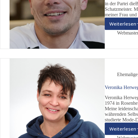
in der Partei di
Schatzmeister. 
meiner Frau und
Weiterlesen
Floria
Schre
Webmaste
Ehemalige
Veronika Herwe
Veronika Herweg
1974 in Rosenhe
Meine leidenscha
währenden Selbst
studierte Mode-
Weiterlesen
Veron
Herw
Webmaste