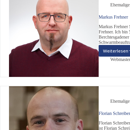
Ehemalige
Markus Frehner
Markus Frehner 
Frehner. Ich bin
Berchtesgadener
Schwarmbeauftra
Weiterlesen
Mark
Frehn
Webmaste
Ehemalige
Florian Schreibe
Florian Schreibe
ist Florian Schre