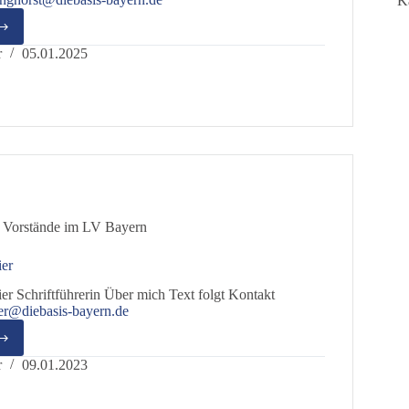
K
s
orst
r
05.01.2025
 Vorstände im LV Bayern
ier
er Schriftführerin Über mich Text folgt Kontakt
er@diebasis-bayern.de
ine
meier
r
09.01.2023