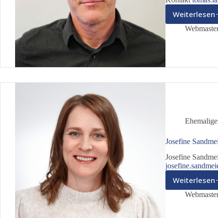
Weiterlesen
Toma
Langh
Webmaste
Ehemalige
Josefine Sandme
Josefine Sandmei
josefine.sandmei
Weiterlesen
Josef
Sand
Webmaste