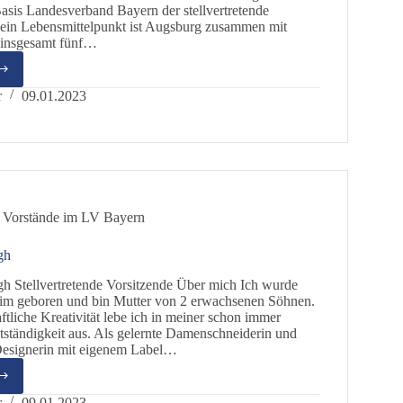
eBasis Landesverband Bayern der stellvertretende
Mein Lebensmittelpunkt ist Augsburg zusammen mit
 insgesamt fünf…
n
iber
r
09.01.2023
 Vorstände im LV Bayern
gh
h Stellvertretende Vorsitzende Über mich Ich wurde
im geboren und bin Mutter von 2 erwachsenen Söhnen.
ftliche Kreativität lebe ich in meiner schon immer
ständigkeit aus. Als gelernte Damenschneiderin und
Designerin mit eigenem Label…
ika
egh
r
09.01.2023