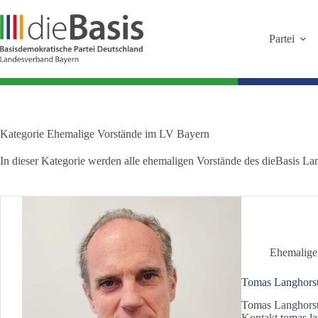
Zum
Inhalt
springen
Partei
Kategorie
Ehemalige Vorstände im LV Bayern
In dieser Kategorie werden alle ehemaligen Vorstände des dieBasis L
Ehemalige
Tomas Langhors
Tomas Langhorst
Kontakt
tomas.l