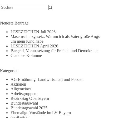
unsere
aktuelle
Regierung
Keine
Ergebnisse
Neueste Beiträge
LESEZEICHEN Juli 2026
Masernschutzgesetz: Warum ich als Vater große Angst
um mein Kind habe
LESEZEICHEN April 2026
Bargeld, Voraussetzung für Freiheit und Demokratie
Claudios Kolumne
Kategorien
AG Ernährung, Landwirtschaft und Forsten
Aktionen
Allgemeines
Arbeitsgruppen
Bezirkstag Oberbayern
Bundestagswahl
Bundestagswahl 2025
Ehemalige Vorstände im LV Bayern
Gastbeitrag