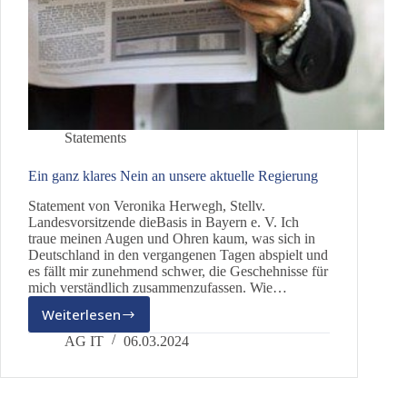
Statements
Ein ganz klares Nein an unsere aktuelle Regierung
Statement von Veronika Herwegh, Stellv.
Landesvorsitzende dieBasis in Bayern e. V. Ich
traue meinen Augen und Ohren kaum, was sich in
Deutschland in den vergangenen Tagen abspielt und
es fällt mir zunehmend schwer, die Geschehnisse für
mich verständlich zusammenzufassen. Wie…
Weiterlesen
Ein
ganz
AG IT
06.03.2024
klares
Nein
an