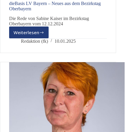
dieBasis LV Bayern – Neues aus dem Bezirkstag
Oberbayern
Die Rede von Sabine Kaiser im Bezirkstag
Oberbayern vom 12.12.2024
Weiterlesen
dieBasis
LV
Redaktion (fk)
10.01.2025
Bayern
–
Neues
aus
dem
Bezirkstag
Oberbayern