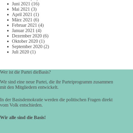
Juni 2021
(16)
Mai 2021
(3)
April 2021
(1)
März 2021
(6)
Februar 2021
(4)
Januar 2021
(4)
Dezember 2020
(6)
Oktober 2020
(1)
September 2020
(2)
Juli 2020
(1)
Wer ist die Partei dieBasis?
Wir sind eine neue Partei, die ihr Parteiprogramm zusammen
mit den Mitgliedern entwickelt.
In der Basisdemokratie werden die politischen Fragen direkt
vom Volk entschieden.
Wir alle sind die Basis!