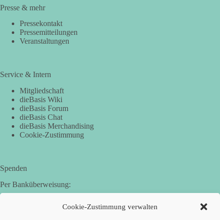
Presse & mehr
Pressekontakt
Pressemitteilungen
Veranstaltungen
Service & Intern
Mitgliedschaft
dieBasis Wiki
dieBasis Forum
dieBasis Chat
dieBasis Merchandising
Cookie-Zustimmung
Spenden
Per Banküberweisung:
Basisdemokratische Partei Deutschland in Bayern e.V.
Cookie-Zustimmung verwalten
Sparkasse Aichach-Schrobenhausen