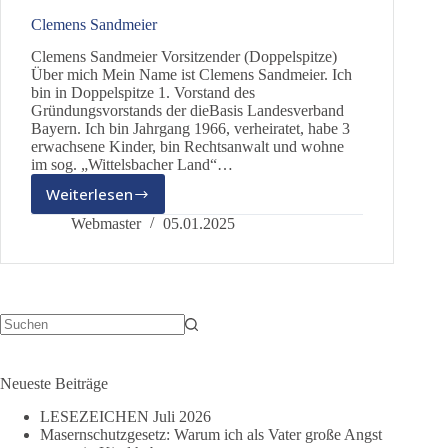
Clemens Sandmeier
Clemens Sandmeier Vorsitzender (Doppelspitze)
Über mich Mein Name ist Clemens Sandmeier. Ich
bin in Doppelspitze 1. Vorstand des
Gründungsvorstands der dieBasis Landesverband
Bayern. Ich bin Jahrgang 1966, verheiratet, habe 3
erwachsene Kinder, bin Rechtsanwalt und wohne
im sog. „Wittelsbacher Land“…
Weiterlesen
Clemens
Sandmeier
Webmaster
05.01.2025
Keine
Ergebnisse
Neueste Beiträge
LESEZEICHEN Juli 2026
Masernschutzgesetz: Warum ich als Vater große Angst