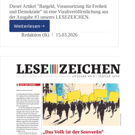
Dieser Artikel "Bargeld, Voraussetzung für Freiheit
und Demokratie" ist eine Vorabveröffentlichung aus
der Ausgabe #3 unseres LESEZEICHEN.
Weiterlesen
Bargeld,
Voraussetzung
Redaktion (fk)
15.03.2026
für
Freiheit
und
Demokratie