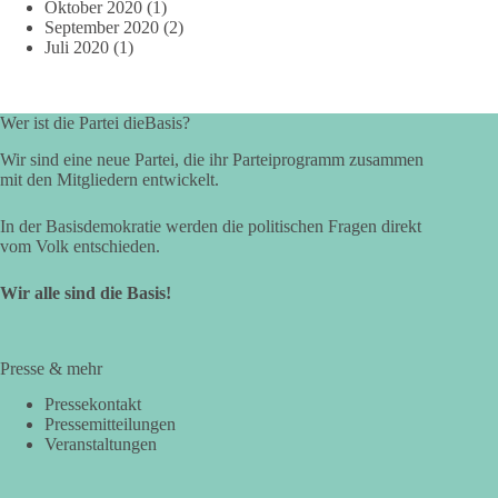
Oktober 2020
(1)
September 2020
(2)
Juli 2020
(1)
Wer ist die Partei dieBasis?
Wir sind eine neue Partei, die ihr Parteiprogramm zusammen
mit den Mitgliedern entwickelt.
In der Basisdemokratie werden die politischen Fragen direkt
vom Volk entschieden.
Wir alle sind die Basis!
Presse & mehr
Pressekontakt
Pressemitteilungen
Veranstaltungen