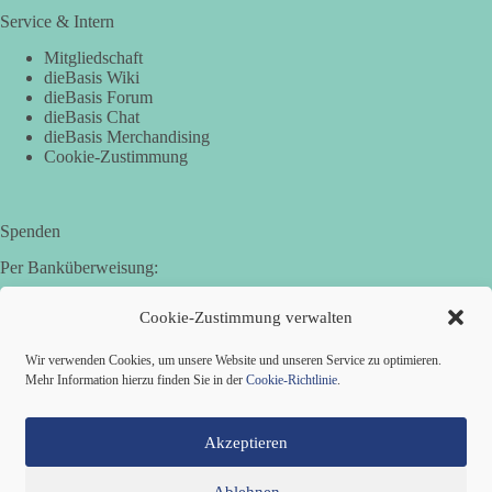
Service & Intern
Mitgliedschaft
dieBasis Wiki
dieBasis Forum
dieBasis Chat
dieBasis Merchandising
Cookie-Zustimmung
Spenden
Per Banküberweisung:
Basisdemokratische Partei Deutschland in Bayern e.V.
Cookie-Zustimmung verwalten
Sparkasse Aichach-Schrobenhausen
IBAN: DE95 7205 1210 0006 3365 31
Wir verwenden Cookies, um unsere Website und unseren Service zu optimieren.
BIC: BYLADEM1AIC
Mehr Information hierzu finden Sie in der
Cookie-Richtlinie
.
Akzeptieren
Ablehnen