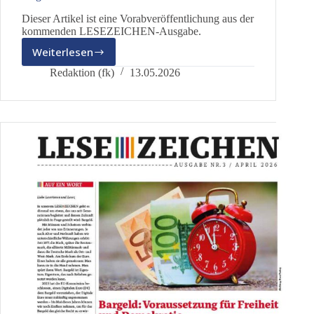
Dieser Artikel ist eine Vorabveröffentlichung aus der
kommenden LESEZEICHEN-Ausgabe.
Weiterlesen
Masernschutzgesetz:
Warum
Redaktion (fk)
13.05.2026
ich
als
Vater
große
Angst
um
mein
Kind
habe