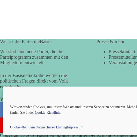
Wer ist die Partei dieBasis?
Presse & mehr
Wir sind eine neue Partei, die ihr
Pressekontakt
Parteiprogramm zusammen mit den
Pressemitteilu
Mitgliedern entwickelt.
Veranstaltung
In der Basisdemokratie werden die
politischen Fragen direkt vom Volk
entschieden.
Wir alle sind die Basis!
Wir verwenden Cookies, um unsere Website und unseren Service zu optimieren. Mehr I
finden Sie in der
Cookie-Richtlinie
.
Cookie-Richtlinie
Datenschutzerklärung
Impressum
Copyright © 2026 Basisdemokratische Partei Deutschland · Zillestraße