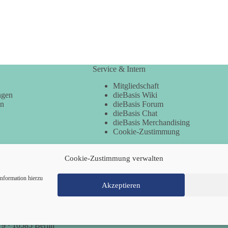
Service & Intern
Mitgliedschaft
ngen
dieBasis Wiki
en
dieBasis Forum
dieBasis Chat
dieBasis Merchandising
Cookie-Zustimmung
Cookie-Zustimmung verwalten
nformation hierzu
Akzeptieren
Mitglied werden
Kontakt
Cookie-Richtl
 9 · 10585 Berlin