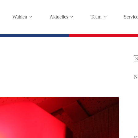
Wahlen
Aktuelles
Team
Servic
K
Er
N