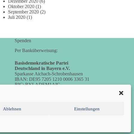
Dezember 2020
(6)
Oktober 2020
(1)
September 2020
(2)
Juli 2020
(1)
Spenden
Per Banküberweisung:
Basisdemokratische Partei
Deutschland in Bayern e.V.
Sparkasse Aichach-Schrobenhausen
IBAN: DE95 7205 1210 0006 3365 31
BIC: BYLADEM1AIC
Ablehnen
Einstellungen
inie (EU)
Datenschutzerklärung
Impressum