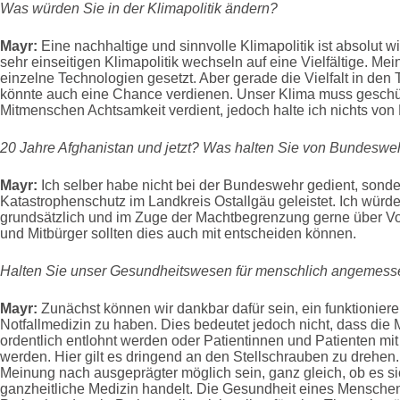
Was würden Sie in der Klimapolitik ändern?
Mayr:
Eine nachhaltige und sinnvolle Klimapolitik ist absolut w
sehr einseitigen Klimapolitik wechseln auf eine Vielfältige. Me
einzelne Technologien gesetzt. Aber gerade die Vielfalt in den 
könnte auch eine Chance verdienen. Unser Klima muss geschü
Mitmenschen Achtsamkeit verdient, jedoch halte ich nichts von
20 Jahre Afghanistan und jetzt? Was halten Sie von Bundeswe
Mayr:
Ich selber habe nicht bei der Bundeswehr gedient, sond
Katastrophenschutz im Landkreis Ostallgäu geleistet. Ich wü
grundsätzlich und im Zuge der Machtbegrenzung gerne über Vo
und Mitbürger sollten dies auch mit entscheiden können.
Halten Sie unser Gesundheitswesen für menschlich angemesse
Mayr:
Zunächst können wir dankbar dafür sein, ein funktionier
Notfallmedizin zu haben. Dies bedeutet jedoch nicht, dass di
ordentlich entlohnt werden oder Patientinnen und Patienten m
werden. Hier gilt es dringend an den Stellschrauben zu drehen
Meinung nach ausgeprägter möglich sein, ganz gleich, ob es s
ganzheitliche Medizin handelt. Die Gesundheit eines Menschen