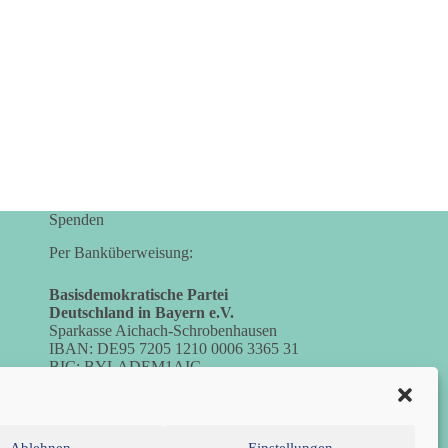
Spenden
Per Banküberweisung:
Basisdemokratische Partei
Deutschland in Bayern e.V.
Sparkasse Aichach-Schrobenhausen
IBAN: DE95 7205 1210 0006 3365 31
BIC: BYLADEM1AIC
Ablehnen
Einstellungen