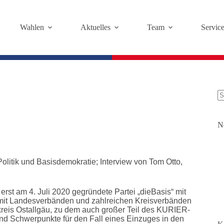
Wahlen
Aktuelles
Team
Servic
K
Er
N
 Politik und Basisdemokratie; Interview von Tom Otto,
st am 4. Juli 2020 gegründete Partei „dieBasis“ mit
n mit Landesverbänden und zahlreichen Kreisverbänden
kreis Ostallgäu, zu dem auch großer Teil des KURIER-
und Schwerpunkte für den Fall eines Einzuges in den