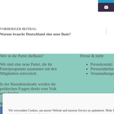
VORHERIGER
BEITRAG
Warum braucht Deutschland eine neue Basis?
Wer ist die Partei dieBasis?
Presse & mehr
Wir sind eine neue Partei, die ihr
Pressekontakt
Parteiprogramm zusammen mit den
Pressemitteilu
Mitgliedern entwickelt.
Veranstaltung
In der Basisdemokratie werden die
politischen Fragen direkt vom Volk
entschieden.
Wir alle sind die Basis!
Wir verwenden Cookies, um unsere Website und unseren Service zu optimieren. Mehr I