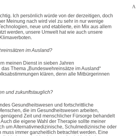
A
ichtig. Ich persönlich würde von der derzeitigen, doch
iner Meinung nach wird viel zu sehr in nur wenige
Technologien, neue und etablierte, ein Mix aus allem
tzt werden, unsere Umwelt hat wie auch unsere
 Klimaverboten.
hreinsätzen im Ausland?
ern meinen Dienst in sieben Jahren
rde das Thema „Bundeswehreinsätze im Ausland“
lksabstimmungen klären, denn alle Mitbürgerinnen
n und zukunftstauglich?
endes Gesundheitswesen und fortschrittliche
e Menschen, die im Gesundheitswesen arbeiten,
it genügend Zeit und menschlicher Fürsorge behandelt
. Auch die eigene Wahl der Therapie sollte meiner
ich um Alternativmedizinische, Schulmedizinische oder
 muss immer ganzheitlich betrachtet werden. Eine