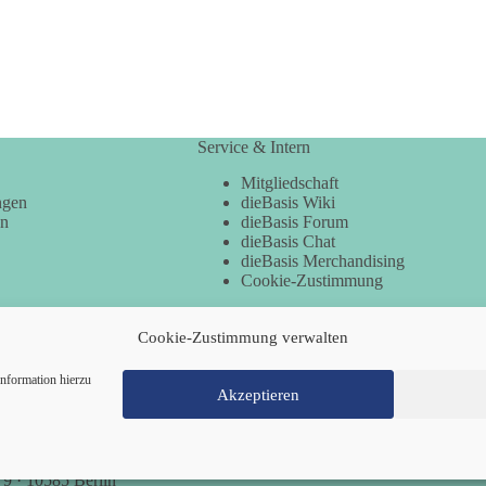
Service & Intern
Mitgliedschaft
ngen
dieBasis Wiki
en
dieBasis Forum
dieBasis Chat
dieBasis Merchandising
Cookie-Zustimmung
Cookie-Zustimmung verwalten
nformation hierzu
Akzeptieren
Mitglied werden
Kontakt
Cookie-Richtl
 9 · 10585 Berlin