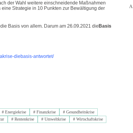
 nach der Wahl weitere einschneidende Maßnahmen
A
s eine Strategie in 10 Punkten zur Bewältigung der
t die Basis von allem. Darum am 26.09.2021 die
Basis
akrise-diebasis-antwortet/
#
Energiekrise
#
Finanzkrise
#
Gesundheitskrise
tur
#
Rentenkrise
#
Umweltkrise
#
Wirtschaftskrise