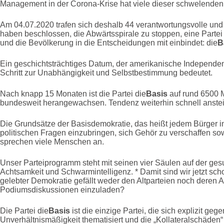
Management in der Corona-Krise hat viele dieser schwelenden 
Am 04.07.2020 trafen sich deshalb 44 verantwortungsvolle und
haben beschlossen, die Abwärtsspirale zu stoppen, eine Partei
und die Bevölkerung in die Entscheidungen mit einbindet: die
B
Ein geschichtsträchtiges Datum, der amerikanische Independen
Schritt zur Unabhängigkeit und Selbstbestimmung bedeutet.
Nach knapp 15 Monaten ist die Partei die
Basis
auf rund 6500 M
bundesweit herangewachsen. Tendenz weiterhin schnell anste
Die Grundsätze der Basisdemokratie, das heißt jedem Bürger in
politischen Fragen einzubringen, sich Gehör zu verschaffen sow
sprechen viele Menschen an.
Unser Parteiprogramm steht mit seinen vier Säulen auf der ge
Achtsamkeit und Schwarmintelligenz. * Damit sind wir jetzt sc
gelebter Demokratie gefällt weder den Altparteien noch deren 
Podiumsdiskussionen einzuladen?
Die Partei die
Basis
ist die einzige Partei, die sich explizit g
Unverhältnismäßigkeit thematisiert und die „Kollateralschäden