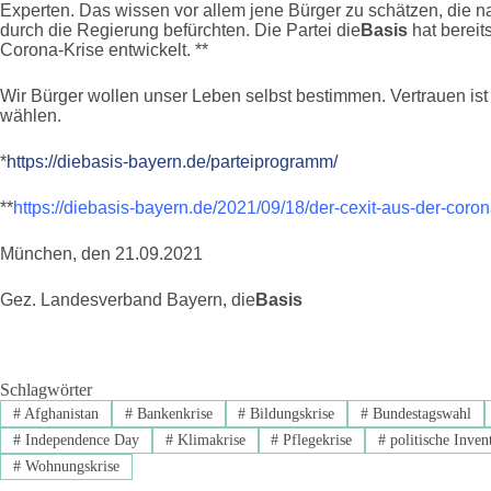
Experten. Das wissen vor allem jene Bürger zu schätzen, die
durch die Regierung befürchten. Die Partei die
Basis
hat bereit
Corona-Krise entwickelt. **
Wir Bürger wollen unser Leben selbst bestimmen. Vertrauen is
wählen.
*
https://diebasis-bayern.de/parteiprogramm/
**
https://diebasis-bayern.de/2021/09/18/der-cexit-aus-der-coron
München, den 21.09.2021
Gez. Landesverband Bayern, die
Basis
Schlagwörter
#
Afghanistan
#
Bankenkrise
#
Bildungskrise
#
Bundestagswahl
#
Independence Day
#
Klimakrise
#
Pflegekrise
#
politische Inven
#
Wohnungskrise