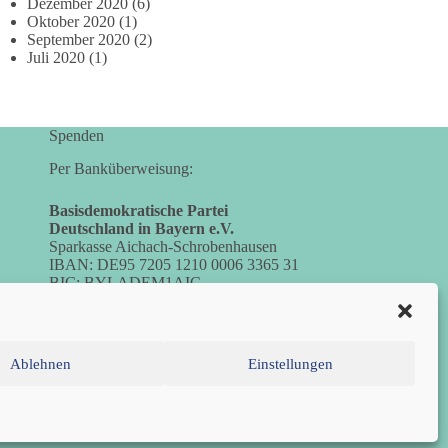
Dezember 2020
(6)
Oktober 2020
(1)
September 2020
(2)
Juli 2020
(1)
Spenden
Per Banküberweisung:
Basisdemokratische Partei
Deutschland in Bayern e.V.
Sparkasse Aichach-Schrobenhausen
IBAN: DE95 7205 1210 0006 3365 31
BIC: BYLADEM1AIC
Ablehnen
Einstellungen
inie (EU)
Datenschutzerklärung
Impressum