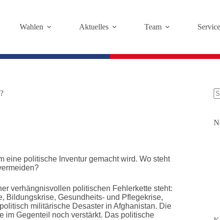
Wahlen
Aktuelles
Team
Servic
s?
K
Er
N
 eine politische Inventur gemacht wird. Wo steht
 vermeiden?
r verhängnisvollen politischen Fehlerkette steht:
, Bildungskrise, Gesundheits- und Pflegekrise,
olitisch militärische Desaster in Afghanistan. Die
e im Gegenteil noch verstärkt. Das politische