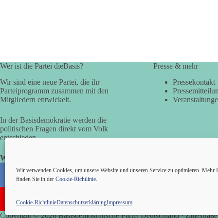
Wer ist die Partei dieBasis?
Presse & mehr
Wir sind eine neue Partei, die ihr
Pressekontakt
Parteiprogramm zusammen mit den
Pressemitteilu
Mitgliedern entwickelt.
Veranstaltung
In der Basisdemokratie werden die
politischen Fragen direkt vom Volk
entschieden.
Wir alle sind die Basis!
Wir verwenden Cookies, um unsere Website und unseren Service zu optimieren. Mehr I
finden Sie in der
Cookie-Richtlinie
.
Cookie-Richtlinie
Datenschutzerklärung
Impressum
Copyright © 2026 Basisdemokratische Partei Deutschland · Zillestraße