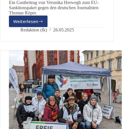
Ein Gastbeitrag von Veronika Herwegh zum EU-
Sanktionspaket gegen den deutschen Journalisten
Thomas Röper.
Weiterlesen
EU-
Sanktionspaket:
Redaktion (fk)
26.05.2025
In
Deutschland
(und
der
EU)
wird’s
dunkel!