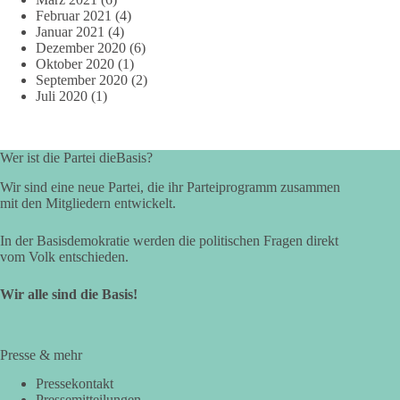
Februar 2021
(4)
Januar 2021
(4)
Dezember 2020
(6)
Oktober 2020
(1)
September 2020
(2)
Juli 2020
(1)
Wer ist die Partei dieBasis?
Wir sind eine neue Partei, die ihr Parteiprogramm zusammen
mit den Mitgliedern entwickelt.
In der Basisdemokratie werden die politischen Fragen direkt
vom Volk entschieden.
Wir alle sind die Basis!
Presse & mehr
Pressekontakt
Pressemitteilungen