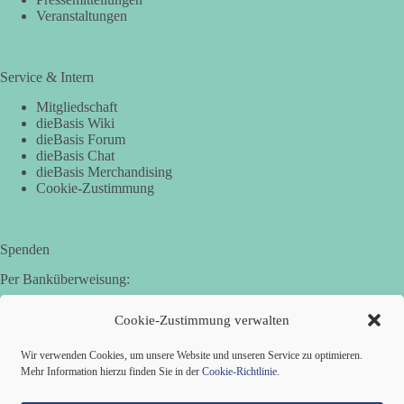
Veranstaltungen
Service & Intern
Mitgliedschaft
dieBasis Wiki
dieBasis Forum
dieBasis Chat
dieBasis Merchandising
Cookie-Zustimmung
Spenden
Per Banküberweisung:
Basisdemokratische Partei Deutschland in Bayern e.V.
Cookie-Zustimmung verwalten
Sparkasse Aichach-Schrobenhausen
IBAN: DE95 7205 1210 0006 3365 31
Wir verwenden Cookies, um unsere Website und unseren Service zu optimieren.
BIC: BYLADEM1AIC
Mehr Information hierzu finden Sie in der
Cookie-Richtlinie
.