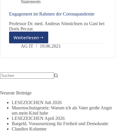
Statements
Engagement im Rahmen der Coronapandemie
Professor Dr. med. Andreas Sönnichsen zu Gast bei
Doris Peczar.
Weiterlesen
Engagement
im
AG IT
19.06.2021
Rahmen
der
Coronapandemie
Keine
Ergebnisse
Neueste Beiträge
LESEZEICHEN Juli 2026
Masernschutzgesetz: Warum ich als Vater große Angst
um mein Kind habe
LESEZEICHEN April 2026
Bargeld, Voraussetzung für Freiheit und Demokratie
Claudios Kolumne