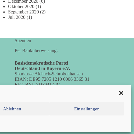
Dezember 2020
(6)
Oktober 2020
(1)
September 2020
(2)
Juli 2020
(1)
Spenden
Per Banküberweisung:
Basisdemokratische Partei
Deutschland in Bayern e.V.
Sparkasse Aichach-Schrobenhausen
IBAN: DE95 7205 1210 0006 3365 31
BIC: BYLADEM1AIC
Ablehnen
Einstellungen
inie (EU)
Datenschutzerklärung
Impressum