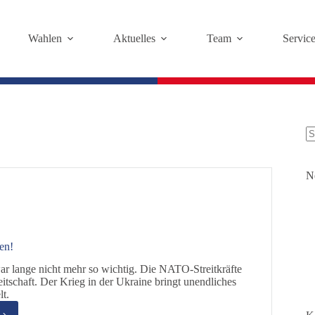
Wahlen
Aktuelles
Team
Servic
K
Er
N
en!
r lange nicht mehr so wichtig. Die NATO-Streitkräfte
itschaft. Der Krieg in der Ukraine bringt unendliches
lt.