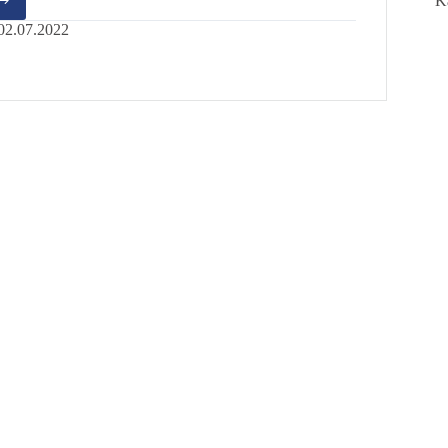
K
n
02.07.2022
en!