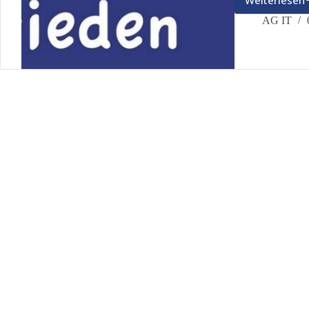
Weiterlesen
Wir
wolle
AG IT
Fried