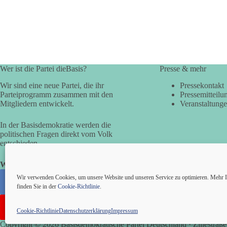
Wer ist die Partei dieBasis?
Presse & mehr
Wir sind eine neue Partei, die ihr
Pressekontakt
Parteiprogramm zusammen mit den
Pressemitteilu
Mitgliedern entwickelt.
Veranstaltung
In der Basisdemokratie werden die
politischen Fragen direkt vom Volk
entschieden.
Wir alle sind die Basis!
Wir verwenden Cookies, um unsere Website und unseren Service zu optimieren. Mehr I
finden Sie in der
Cookie-Richtlinie
.
Cookie-Richtlinie
Datenschutzerklärung
Impressum
Copyright © 2026 Basisdemokratische Partei Deutschland · Zillestraße