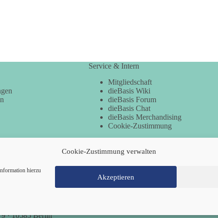
Service & Intern
Mitgliedschaft
ngen
dieBasis Wiki
en
dieBasis Forum
dieBasis Chat
dieBasis Merchandising
Cookie-Zustimmung
Cookie-Zustimmung verwalten
nformation hierzu
Akzeptieren
Mitglied werden
Kontakt
Cookie-Richtl
 9 · 10585 Berlin