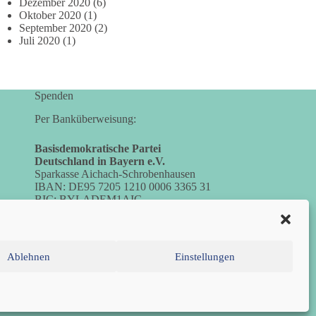
Dezember 2020
(6)
Oktober 2020
(1)
September 2020
(2)
Juli 2020
(1)
Spenden
Per Banküberweisung:
Basisdemokratische Partei
Deutschland in Bayern e.V.
Sparkasse Aichach-Schrobenhausen
IBAN: DE95 7205 1210 0006 3365 31
BIC: BYLADEM1AIC
Ablehnen
Einstellungen
inie (EU)
Datenschutzerklärung
Impressum