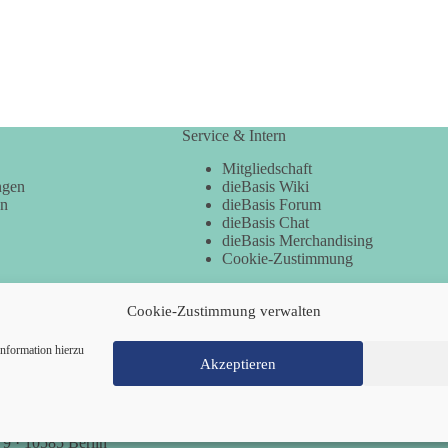
Service & Intern
Mitgliedschaft
ngen
dieBasis Wiki
en
dieBasis Forum
dieBasis Chat
dieBasis Merchandising
Cookie-Zustimmung
Cookie-Zustimmung verwalten
nformation hierzu
Akzeptieren
Mitglied werden
Kontakt
Cookie-Richtl
 9 · 10585 Berlin