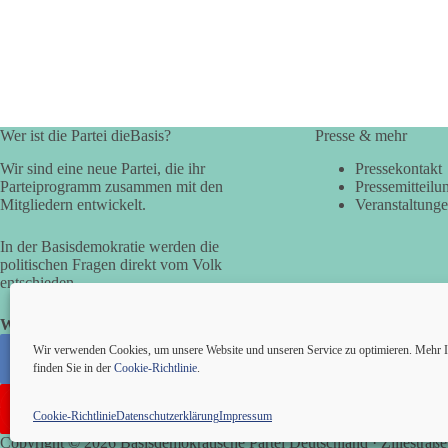
Wer ist die Partei dieBasis?
Presse & mehr
Wir sind eine neue Partei, die ihr
Pressekontakt
Parteiprogramm zusammen mit den
Pressemitteilu
Mitgliedern entwickelt.
Veranstaltung
In der Basisdemokratie werden die
politischen Fragen direkt vom Volk
entschieden.
Wir alle sind die Basis!
Wir verwenden Cookies, um unsere Website und unseren Service zu optimieren. Mehr I
finden Sie in der
Cookie-Richtlinie
.
Cookie-Richtlinie
Datenschutzerklärung
Impressum
Copyright © 2026 Basisdemokratische Partei Deutschland · Zillestraße