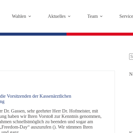
Wahlen
Aktuelles
Team
Servic
K
Er
N
s
 die Vorsitzenden der Kassenärztlichen
ung
r Dr. Gassen, sehr geehrter Herr Dr. Hofmeister, mit
rung haben wir Ihren Vorstoß zur Kenntnis genommen,
hmen schnellstmöglich zu beenden und sogar am
 „Freedom-Day“ auszurufen (). Wir stimmen Ihren
l und ganz…