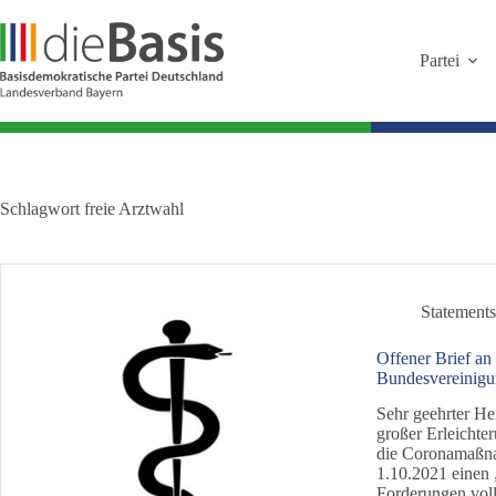
Zum
Inhalt
springen
Partei
Schlagwort
freie Arztwahl
Statement
Offener Brief an
Bundesvereinig
Sehr geehrter Her
großer Erleichte
die Coronamaßna
1.10.2021 einen
Forderungen vol