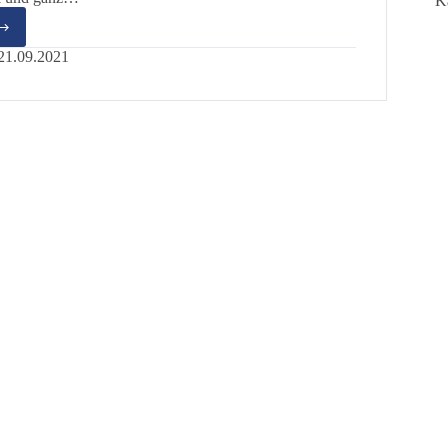
K
er
21.09.2021
tzenden
närztlichen
svereinigung