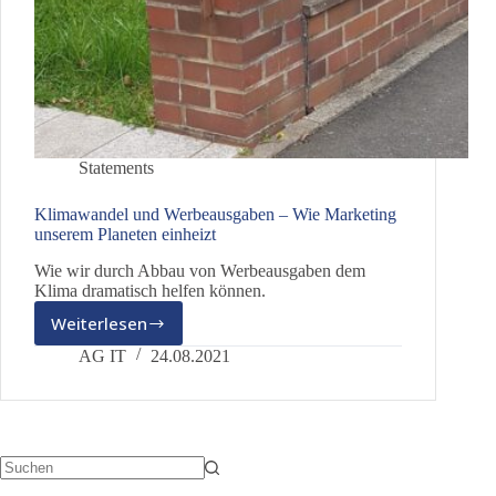
Statements
Klimawandel und Werbeausgaben – Wie Marketing
unserem Planeten einheizt
Wie wir durch Abbau von Werbeausgaben dem
Klima dramatisch helfen können.
Weiterlesen
Klimawandel
und
AG IT
24.08.2021
Werbeausgaben
–
Wie
Marketing
unserem
Planeten
Keine