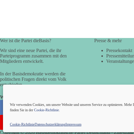
Wer ist die Partei dieBasis?
Presse & mehr
Wir sind eine neue Partei, die ihr
Pressekontakt
Parteiprogramm zusammen mit den
Pressemitteilu
Mitgliedern entwickelt.
Veranstaltung
In der Basisdemokratie werden die
politischen Fragen direkt vom Volk
entschieden.
Wir alle sind die Basis!
Wir verwenden Cookies, um unsere Website und unseren Service zu optimieren. Mehr I
finden Sie in der
Cookie-Richtlinie
.
Cookie-Richtlinie
Datenschutzerklärung
Impressum
Copyright © 2026 Basisdemokratische Partei Deutschland · Zillestraße