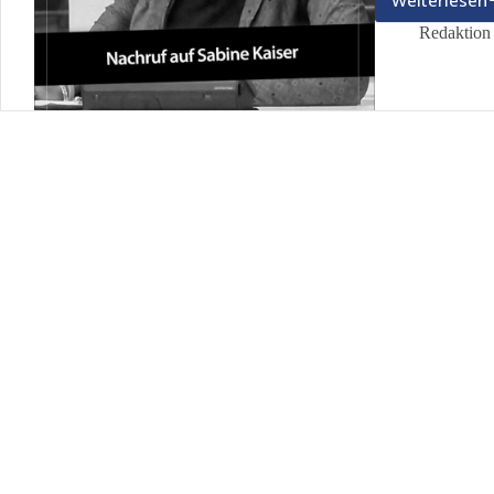
Weiterlesen
In
Memo
Redaktion 
Sabin
Kaise