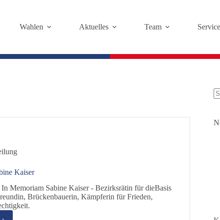
Wahlen
Aktuelles
Team
Servic
K
Er
N
eilung
ine Kaiser
: In Memoriam Sabine Kaiser - Bezirksrätin für dieBasis
reundin, Brückenbauerin, Kämpferin für Frieden,
chtigkeit.