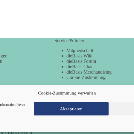
Service & Intern
Mitgliedschaft
ngen
dieBasis Wiki
en
dieBasis Forum
dieBasis Chat
dieBasis Merchandising
Cookie-Zustimmung
Cookie-Zustimmung verwalten
nformation hierzu
Akzeptieren
Mitglied werden
Kontakt
Cookie-Richtl
 9 · 10585 Berlin