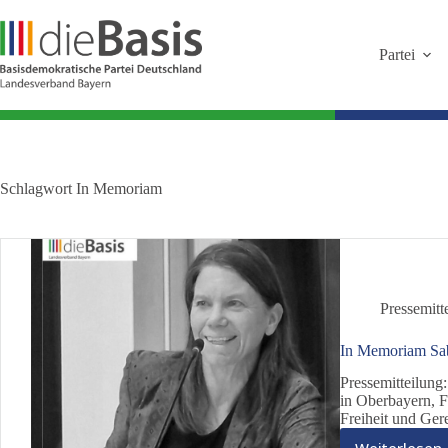
Zum
Inhalt
springen
Partei
Schlagwort
In Memoriam
Pressemitt
In Memoriam Sab
Pressemitteilung
in Oberbayern, F
Freiheit und Gere