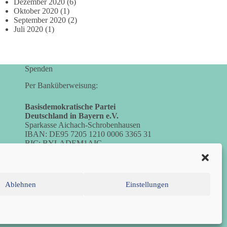
Dezember 2020
(6)
Oktober 2020
(1)
September 2020
(2)
Juli 2020
(1)
Spenden
Per Banküberweisung:
Basisdemokratische Partei
Deutschland in Bayern e.V.
Sparkasse Aichach-Schrobenhausen
IBAN: DE95 7205 1210 0006 3365 31
BIC: BYLADEM1AIC
Ablehnen
Einstellungen
inie (EU)
Datenschutzerklärung
Impressum