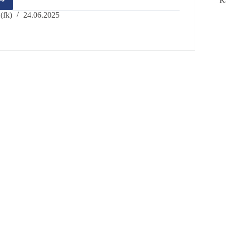
K
riam
(fk)
24.06.2025
e
r