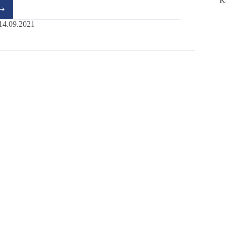
K
r
14.09.2021
sis?