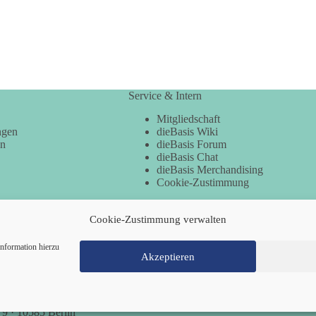
Service & Intern
Mitgliedschaft
ngen
dieBasis Wiki
en
dieBasis Forum
dieBasis Chat
dieBasis Merchandising
Cookie-Zustimmung
Cookie-Zustimmung verwalten
nformation hierzu
Akzeptieren
Mitglied werden
Kontakt
Cookie-Richtl
 9 · 10585 Berlin