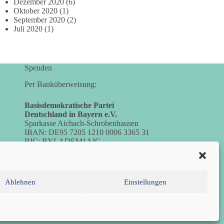
Dezember 2020
(6)
Oktober 2020
(1)
September 2020
(2)
Juli 2020
(1)
Spenden
Per Banküberweisung:
Basisdemokratische Partei
Deutschland in Bayern e.V.
Sparkasse Aichach-Schrobenhausen
IBAN: DE95 7205 1210 0006 3365 31
BIC: BYLADEM1AIC
Ablehnen
Einstellungen
inie (EU)
Datenschutzerklärung
Impressum