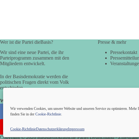
Wer ist die Partei dieBasis?
Presse & mehr
Wir sind eine neue Partei, die ihr
Pressekontakt
Parteiprogramm zusammen mit den
Pressemitteilu
Mitgliedern entwickelt.
Veranstaltung
In der Basisdemokratie werden die
politischen Fragen direkt vom Volk
entschieden.
Wir alle sind die Basis!
Wir verwenden Cookies, um unsere Website und unseren Service zu optimieren. Mehr I
finden Sie in der
Cookie-Richtlinie
.
Cookie-Richtlinie
Datenschutzerklärung
Impressum
Copyright © 2026 Basisdemokratische Partei Deutschland · Zillestraße