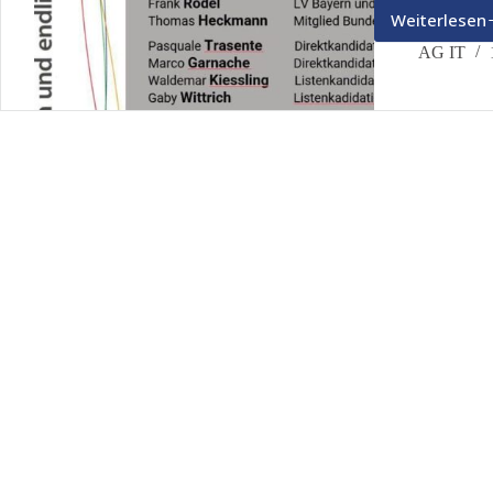
Weiterlesen
Wofü
steht
AG IT
dieBa