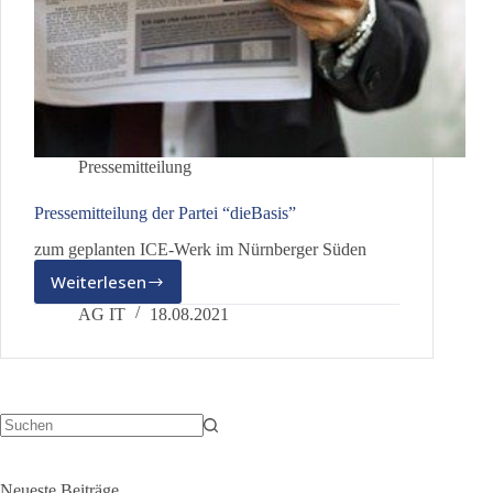
Pressemitteilung
Pressemitteilung der Partei “dieBasis”
zum geplanten ICE-Werk im Nürnberger Süden
Weiterlesen
Pressemitteilung
der
AG IT
18.08.2021
Partei
“dieBasis”
Keine
Ergebnisse
Neueste Beiträge