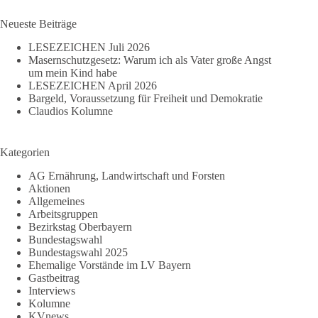
Ergebnisse
mein
Kind
Neueste Beiträge
habe
LESEZEICHEN Juli 2026
Masernschutzgesetz: Warum ich als Vater große Angst
um mein Kind habe
LESEZEICHEN April 2026
Bargeld, Voraussetzung für Freiheit und Demokratie
Claudios Kolumne
Kategorien
AG Ernährung, Landwirtschaft und Forsten
Aktionen
Allgemeines
Arbeitsgruppen
Bezirkstag Oberbayern
Bundestagswahl
Bundestagswahl 2025
Ehemalige Vorstände im LV Bayern
Gastbeitrag
Interviews
Kolumne
KVnews