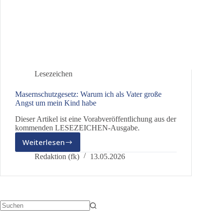
Lesezeichen
Masernschutzgesetz: Warum ich als Vater große
Angst um mein Kind habe
Dieser Artikel ist eine Vorabveröffentlichung aus der
kommenden LESEZEICHEN-Ausgabe.
Weiterlesen
Masernschutzgesetz:
Warum
Redaktion (fk)
13.05.2026
ich
als
Vater
große
Angst
um
Keine