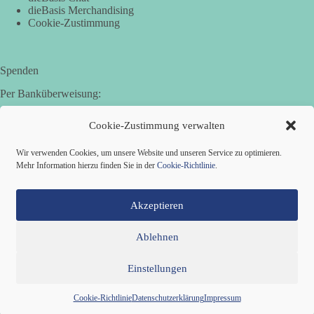
dieBasis Merchandising
Cookie-Zustimmung
Spenden
Per Banküberweisung:
Basisdemokratische Partei Deutschland in Bayern e.V.
Cookie-Zustimmung verwalten
Sparkasse Aichach-Schrobenhausen
IBAN: DE95 7205 1210 0006 3365 31
Wir verwenden Cookies, um unsere Website und unseren Service zu optimieren.
BIC: BYLADEM1AIC
Mehr Information hierzu finden Sie in der
Cookie-Richtlinie
.
Akzeptieren
Ablehnen
Einstellungen
Mitglied werden
Kontakt
Cookie-Richtlinie (EU)
Datenschutzerklärung
Impressum
Copyright © 2026 Basisdemokratische Partei Deutschland ·
Cookie-Richtlinie
Datenschutzerklärung
Impressum
Zillestraße 9 · 10585 Berlin