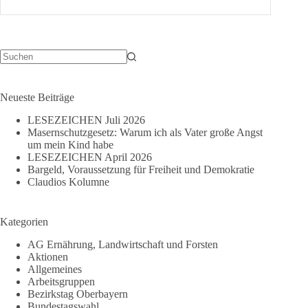
COVID-
Patienten
und
der
ausgerufene
Katastrophenfall
Keine
Ergebnisse
Neueste Beiträge
LESEZEICHEN Juli 2026
Masernschutzgesetz: Warum ich als Vater große Angst
um mein Kind habe
LESEZEICHEN April 2026
Bargeld, Voraussetzung für Freiheit und Demokratie
Claudios Kolumne
Kategorien
AG Ernährung, Landwirtschaft und Forsten
Aktionen
Allgemeines
Arbeitsgruppen
Bezirkstag Oberbayern
Bundestagswahl