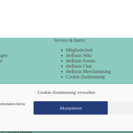
Service & Intern
Mitgliedschaft
ngen
dieBasis Wiki
en
dieBasis Forum
dieBasis Chat
dieBasis Merchandising
Cookie-Zustimmung
Cookie-Zustimmung verwalten
nformation hierzu
Akzeptieren
Mitglied werden
Kontakt
Cookie-Richtl
 9 · 10585 Berlin