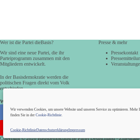
Wer ist die Partei dieBasis?
Presse & mehr
Wir sind eine neue Partei, die ihr
Pressekontakt
Parteiprogramm zusammen mit den
Pressemitteilu
Mitgliedern entwickelt.
Veranstaltung
In der Basisdemokratie werden die
politischen Fragen direkt vom Volk
entschieden.
Wir alle sind die Basis!
Wir verwenden Cookies, um unsere Website und unseren Service zu optimieren. Mehr I
finden Sie in der
Cookie-Richtlinie
.
Cookie-Richtlinie
Datenschutzerklärung
Impressum
Copyright © 2026 Basisdemokratische Partei Deutschland · Zillestraße