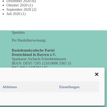
Dezember 2020
(6)
Oktober 2020
(1)
September 2020
(2)
Juli 2020
(1)
Spenden
Per Banküberweisung:
Basisdemokratische Partei
Deutschland in Bayern e.V.
Sparkasse Aichach-Schrobenhausen
IBAN: DE95 7205 1210 0006 3365 31
BIC: BYLADEM1AIC
Ablehnen
Einstellungen
inie (EU)
Datenschutzerklärung
Impressum