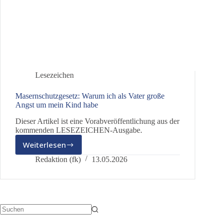
Lesezeichen
Masernschutzgesetz: Warum ich als Vater große
Angst um mein Kind habe
Dieser Artikel ist eine Vorabveröffentlichung aus der
kommenden LESEZEICHEN-Ausgabe.
Weiterlesen
Masernschutzgesetz:
Warum
Redaktion (fk)
13.05.2026
ich
als
Vater
große
Angst
um
Keine