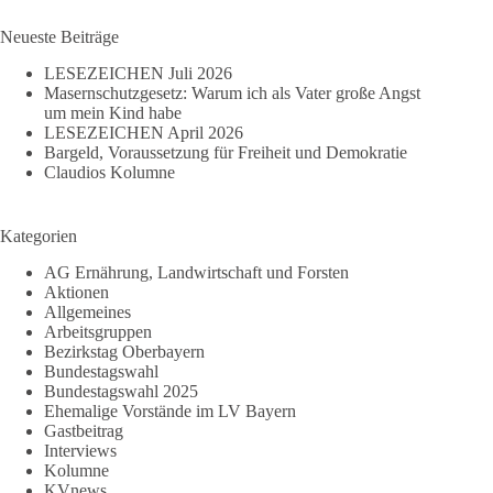
Ergebnisse
mein
Kind
Neueste Beiträge
habe
LESEZEICHEN Juli 2026
Masernschutzgesetz: Warum ich als Vater große Angst
um mein Kind habe
LESEZEICHEN April 2026
Bargeld, Voraussetzung für Freiheit und Demokratie
Claudios Kolumne
Kategorien
AG Ernährung, Landwirtschaft und Forsten
Aktionen
Allgemeines
Arbeitsgruppen
Bezirkstag Oberbayern
Bundestagswahl
Bundestagswahl 2025
Ehemalige Vorstände im LV Bayern
Gastbeitrag
Interviews
Kolumne
KVnews