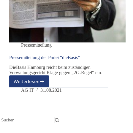
Pressemitteilung
Pressemitteilung der Partei “dieBasis”
DieBasis Hamburg reicht beim zuständigen
Verwaltungsgericht Klage gegen „2G-Regel“ ein.
Weiterlesen
Pressemitteilung
der
AG IT
31.08.2021
Partei
“dieBasis”
Keine
Ergebnisse