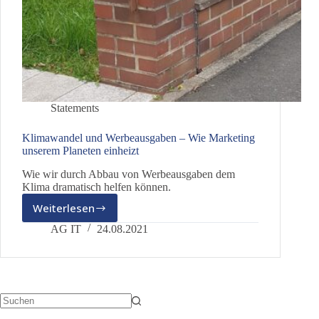
Statements
Klimawandel und Werbeausgaben – Wie Marketing
unserem Planeten einheizt
Wie wir durch Abbau von Werbeausgaben dem
Klima dramatisch helfen können.
Weiterlesen
Klimawandel
und
AG IT
24.08.2021
Werbeausgaben
–
Wie
Marketing
unserem
Planeten
Keine