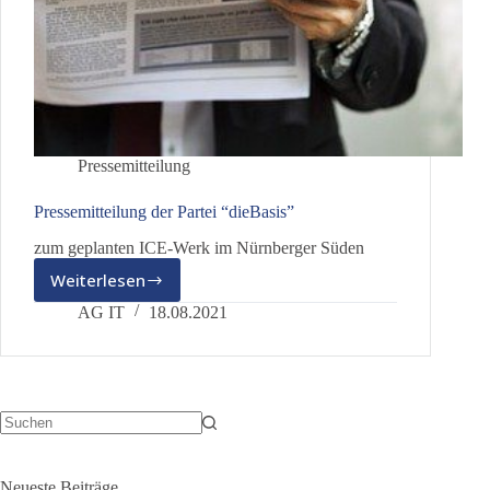
Pressemitteilung
Pressemitteilung der Partei “dieBasis”
zum geplanten ICE-Werk im Nürnberger Süden
Weiterlesen
Pressemitteilung
der
AG IT
18.08.2021
Partei
“dieBasis”
Keine
Ergebnisse
Neueste Beiträge