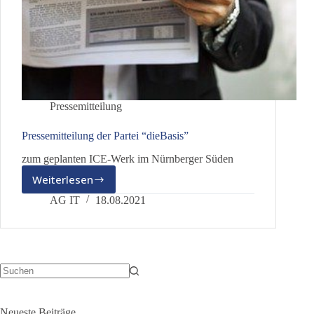
Pressemitteilung
Pressemitteilung der Partei “dieBasis”
zum geplanten ICE-Werk im Nürnberger Süden
Weiterlesen
Pressemitteilung
der
AG IT
18.08.2021
Partei
“dieBasis”
Keine
Ergebnisse
Neueste Beiträge