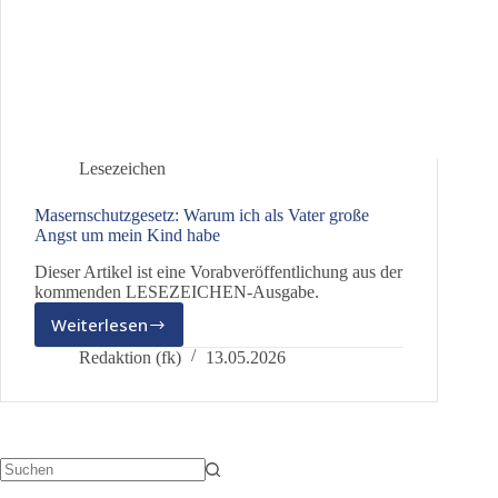
Lesezeichen
Masernschutzgesetz: Warum ich als Vater große
Angst um mein Kind habe
Dieser Artikel ist eine Vorabveröffentlichung aus der
kommenden LESEZEICHEN-Ausgabe.
Weiterlesen
Masernschutzgesetz:
Warum
Redaktion (fk)
13.05.2026
ich
als
Vater
große
Angst
um
Keine