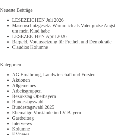
Ergebnisse
mein
Kind
Neueste Beiträge
habe
LESEZEICHEN Juli 2026
Masernschutzgesetz: Warum ich als Vater große Angst
um mein Kind habe
LESEZEICHEN April 2026
Bargeld, Voraussetzung für Freiheit und Demokratie
Claudios Kolumne
Kategorien
AG Ernährung, Landwirtschaft und Forsten
Aktionen
Allgemeines
Arbeitsgruppen
Bezirkstag Oberbayern
Bundestagswahl
Bundestagswahl 2025
Ehemalige Vorstände im LV Bayern
Gastbeitrag
Interviews
Kolumne
KVnews