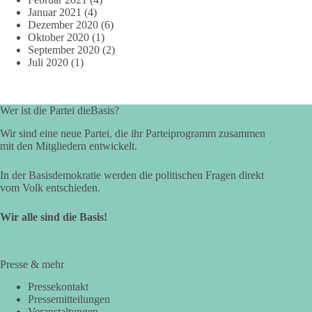
Januar 2021
(4)
Dezember 2020
(6)
Oktober 2020
(1)
September 2020
(2)
Juli 2020
(1)
Wer ist die Partei dieBasis?
Wir sind eine neue Partei, die ihr Parteiprogramm zusammen
mit den Mitgliedern entwickelt.
In der Basisdemokratie werden die politischen Fragen direkt
vom Volk entschieden.
Wir alle sind die Basis!
Presse & mehr
Pressekontakt
Pressemitteilungen
Veranstaltungen