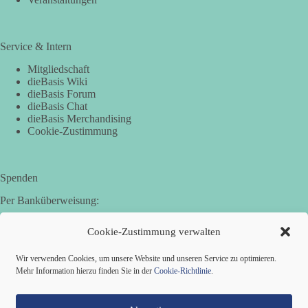
Service & Intern
Mitgliedschaft
dieBasis Wiki
dieBasis Forum
dieBasis Chat
dieBasis Merchandising
Cookie-Zustimmung
Spenden
Per Banküberweisung:
Basisdemokratische Partei Deutschland in Bayern e.V.
Cookie-Zustimmung verwalten
Sparkasse Aichach-Schrobenhausen
IBAN: DE95 7205 1210 0006 3365 31
Wir verwenden Cookies, um unsere Website und unseren Service zu optimieren.
BIC: BYLADEM1AIC
Mehr Information hierzu finden Sie in der
Cookie-Richtlinie
.