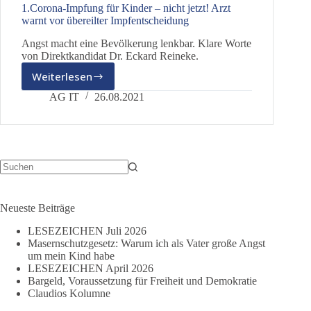
1.Corona-Impfung für Kinder – nicht jetzt! Arzt
warnt vor übereilter Impfentscheidung
Angst macht eine Bevölkerung lenkbar. Klare Worte
von Direktkandidat Dr. Eckard Reineke.
Weiterlesen
1.Corona-
Impfung
AG IT
26.08.2021
für
Kinder
–
nicht
jetzt!
Arzt
Keine
Ergebnisse
warnt
vor
Neueste Beiträge
übereilter
LESEZEICHEN Juli 2026
Impfentscheidung
Masernschutzgesetz: Warum ich als Vater große Angst
um mein Kind habe
LESEZEICHEN April 2026
Bargeld, Voraussetzung für Freiheit und Demokratie
Claudios Kolumne