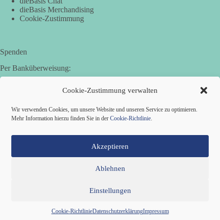
dieBasis Chat
dieBasis Merchandising
Cookie-Zustimmung
Spenden
Per Banküberweisung:
Basisdemokratische Partei Deutschland in Bayern e.V.
Cookie-Zustimmung verwalten
Sparkasse Aichach-Schrobenhausen
IBAN: DE95 7205 1210 0006 3365 31
Wir verwenden Cookies, um unsere Website und unseren Service zu optimieren.
BIC: BYLADEM1AIC
Mehr Information hierzu finden Sie in der
Cookie-Richtlinie
.
Akzeptieren
Ablehnen
Einstellungen
Mitglied werden
Kontakt
Cookie-Richtlinie (EU)
Datenschutzerklärung
Impressum
Copyright © 2026 Basisdemokratische Partei Deutschland ·
Cookie-Richtlinie
Datenschutzerklärung
Impressum
Zillestraße 9 · 10585 Berlin