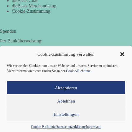
dieBasis Chat
dieBasis Merchandising
Cookie-Zustimmung
Spenden
Per Banküberweisung:
Basisdemokratische Partei Deutschland in Bayern e.V.
Cookie-Zustimmung verwalten
Sparkasse Aichach-Schrobenhausen
IBAN: DE95 7205 1210 0006 3365 31
Wir verwenden Cookies, um unsere Website und unseren Service zu optimieren.
BIC: BYLADEM1AIC
Mehr Information hierzu finden Sie in der
Cookie-Richtlinie
.
Akzeptieren
Ablehnen
Einstellungen
Mitglied werden
Kontakt
Cookie-Richtlinie (EU)
Datenschutzerklärung
Impressum
Copyright © 2026 Basisdemokratische Partei Deutschland ·
Cookie-Richtlinie
Datenschutzerklärung
Impressum
Zillestraße 9 · 10585 Berlin