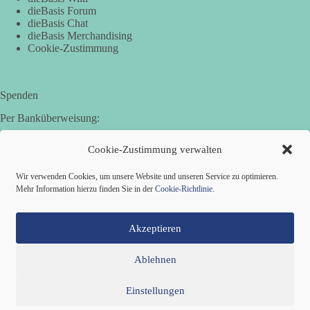
dieBasis Forum
dieBasis Chat
dieBasis Merchandising
Cookie-Zustimmung
Spenden
Per Banküberweisung:
Basisdemokratische Partei Deutschland in Bayern e.V.
Cookie-Zustimmung verwalten
Sparkasse Aichach-Schrobenhausen
IBAN: DE95 7205 1210 0006 3365 31
Wir verwenden Cookies, um unsere Website und unseren Service zu optimieren.
BIC: BYLADEM1AIC
Mehr Information hierzu finden Sie in der
Cookie-Richtlinie
.
Akzeptieren
Ablehnen
Einstellungen
Mitglied werden
Kontakt
Cookie-Richtlinie (EU)
Datenschutzerklärung
Impressum