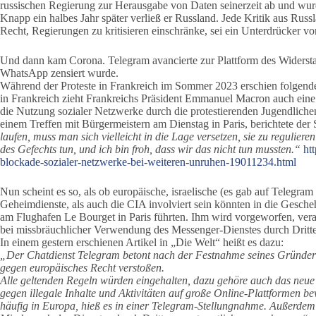
russischen Regierung zur Herausgabe von Daten seinerzeit ab und wurd
Knapp ein halbes Jahr später verließ er Russland. Jede Kritik aus Russ
Recht, Regierungen zu kritisieren einschränke, sei ein Unterdrücker vo
Und dann kam Corona. Telegram avancierte zur Plattform des Widers
WhatsApp zensiert wurde.
Während der Proteste in Frankreich im Sommer 2023 erschien folgen
in Frankreich zieht Frankreichs Präsident Emmanuel Macron auch ein
die Nutzung sozialer Netzwerke durch die protestierenden Jugendlich
einem Treffen mit Bürgermeistern am Dienstag in Paris, berichtete d
laufen, muss man sich vielleicht in die Lage versetzen, sie zu regulier
des Gefechts tun, und ich bin froh, dass wir das nicht tun mussten.“
ht
blockade-sozialer-netzwerke-bei-weiteren-unruhen-19011234.html
Nun scheint es so, als ob europäische, israelische (es gab auf Telegr
Geheimdienste, als auch die CIA involviert sein könnten in die Gesc
am Flughafen Le Bourget in Paris führten. Ihm wird vorgeworfen, veran
bei missbräuchlicher Verwendung des Messenger-Dienstes durch Dritte
In einem gestern erschienen Artikel in „Die Welt“ heißt es dazu:
„Der Chatdienst Telegram betont nach der Festnahme seines Gründer
gegen europäisches Recht verstoßen.
Alle geltenden Regeln würden eingehalten, dazu gehöre auch das neue
gegen illegale Inhalte und Aktivitäten auf große Online-Plattformen b
häufig in Europa, hieß es in einer Telegram-Stellungnahme. Außerdem s