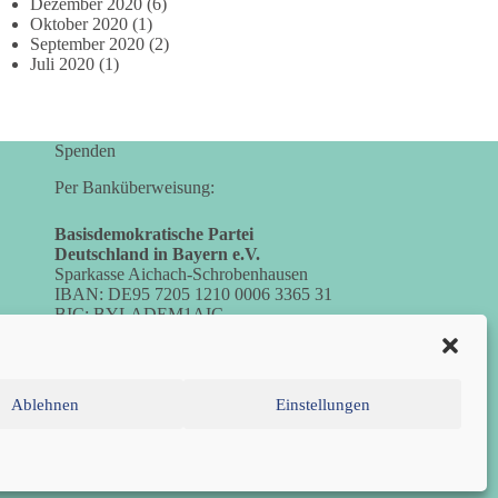
Dezember 2020
(6)
Oktober 2020
(1)
September 2020
(2)
Juli 2020
(1)
Spenden
Per Banküberweisung:
Basisdemokratische Partei
Deutschland in Bayern e.V.
Sparkasse Aichach-Schrobenhausen
IBAN: DE95 7205 1210 0006 3365 31
BIC: BYLADEM1AIC
Ablehnen
Einstellungen
inie (EU)
Datenschutzerklärung
Impressum