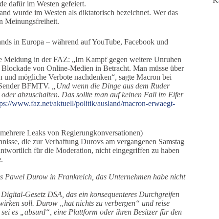
K
e dafür im Westen gefeiert.
land wurde im Westen als diktatorisch bezeichnet. Wer das
n Meinungsfreiheit.
tands in Europa – während auf YouTube, Facebook und
de Meldung in der FAZ: „Im Kampf gegen weitere Unruhen
e Blockade von Online-Medien in Betracht. Man müsse über
en und mögliche Verbote nachdenken“, sagte Macron bei
er Sender BFMTV.
„Und wenn die Dinge aus dem Ruder
en oder abzuschalten. Das sollte man auf keinen Fall im Eifer
tps://www.faz.net/aktuell/politik/ausland/macron-erwaegt-
am mehrere Leaks von Regierungkonversationen)
hehnisse, die zur Verhaftung Durovs am vergangenen Samstag
twortlich für die Moderation, nicht eingegriffen zu haben
.
s Pawel Durow in Frankreich, das Unternehmen habe nicht
 Digital-Gesetz DSA, das ein konsequenteres Durchgreifen
ewirken soll. Durow „hat nichts zu verbergen“ und reise
ei es „absurd“, eine Plattform oder ihren Besitzer für den