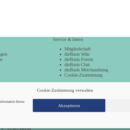
Service & Intern
Mitgliedschaft
ngen
dieBasis Wiki
en
dieBasis Forum
dieBasis Chat
dieBasis Merchandising
Cookie-Zustimmung
Cookie-Zustimmung verwalten
nformation hierzu
Akzeptieren
Mitglied werden
Kontakt
Cookie-Richtl
 9 · 10585 Berlin