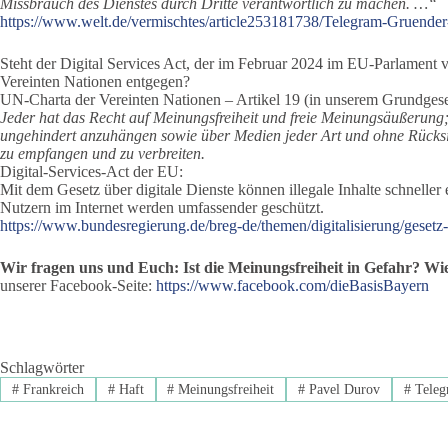
Missbrauch des Dienstes durch Dritte verantwortlich zu machen. …“
https://www.welt.de/vermischtes/article253181738/Telegram-Gruender
Steht der Digital Services Act, der im Februar 2024 im EU-Parlament 
Vereinten Nationen entgegen?
UN-Charta der Vereinten Nationen – Artikel 19 (in unserem Grundgesetz
Jeder hat das Recht auf Meinungsfreiheit und freie Meinungsäußerung; 
ungehindert anzuhängen sowie über Medien jeder Art und ohne Rücks
zu empfangen und zu verbreiten.
Digital-Services-Act der EU:
Mit dem Gesetz über digitale Dienste können illegale Inhalte schnelle
Nutzern im Internet werden umfassender geschützt.
https://www.bundesregierung.de/breg-de/themen/digitalisierung/gesetz
Wir fragen uns und Euch: Ist die Meinungsfreiheit in Gefahr? Wi
unserer Facebook-Seite:
https://www.facebook.com/dieBasisBayern
Schlagwörter
#
Frankreich
#
Haft
#
Meinungsfreiheit
#
Pavel Durov
#
Teleg