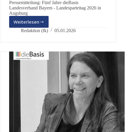
Pressemitteilung: Fünf Jahre dieBasis
Landesverband Bayern - Landesparteitag 2026 in
Augsburg
Weiterlesen
Fünf
Jahre
Redaktion (fk)
05.01.2026
dieBasis
–
Landesparteitag
2026
in
Augsburg