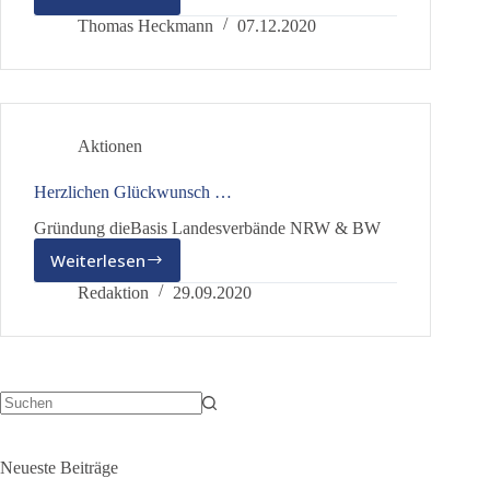
Ein
herzliches
Thomas Heckmann
07.12.2020
Willkommen
…
Aktionen
Herzlichen Glückwunsch …
Gründung dieBasis Landesverbände NRW & BW
Weiterlesen
Herzlichen
Glückwunsch
Redaktion
29.09.2020
…
Keine
Ergebnisse
Neueste Beiträge