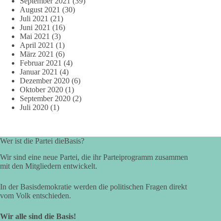
September 2021
(39)
August 2021
(30)
Juli 2021
(21)
Juni 2021
(16)
Mai 2021
(3)
April 2021
(1)
März 2021
(6)
Februar 2021
(4)
Januar 2021
(4)
Dezember 2020
(6)
Oktober 2020
(1)
September 2020
(2)
Juli 2020
(1)
Wer ist die Partei dieBasis?
Wir sind eine neue Partei, die ihr Parteiprogramm zusammen
mit den Mitgliedern entwickelt.
In der Basisdemokratie werden die politischen Fragen direkt
vom Volk entschieden.
Wir alle sind die Basis!