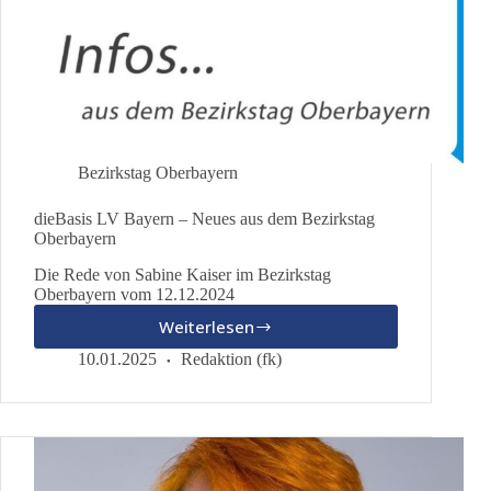
Bezirkstag Oberbayern
dieBasis LV Bayern – Neues aus dem Bezirkstag
Oberbayern
Die Rede von Sabine Kaiser im Bezirkstag
Oberbayern vom 12.12.2024
Weiterlesen
dieBasis
LV
10.01.2025
Redaktion (fk)
Bayern
–
Neues
aus
dem
Bezirkstag