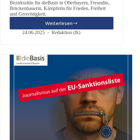
Bezirksrätin für dieBasis in Oberbayern, Freundin,
Brückenbauerin, Kämpferin für Frieden, Freiheit
und Gerechtigkeit.
Weiterlesen
In
Memoriam
24.06.2025
Redaktion (fk)
Sabine
Kaiser