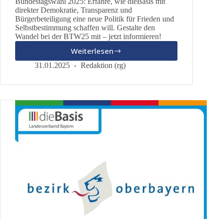
Bundestagswahl 2025: Erfahre, wie dieBasis mit
direkter Demokratie, Transparenz und
Bürgerbeteiligung eine neue Politik für Frieden und
Selbstbestimmung schaffen will. Gestalte den
Wandel bei der BTW25 mit – jetzt informieren!
Weiterlesen
Bundestagswahl
2025:
31.01.2025
Redaktion (rg)
Revolutioniere
die
Demokratie
–
Jetzt
mitentscheiden!