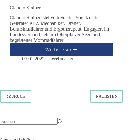
Claudio Stoiber
Claudio Stoiber, stellvertretender Vorsitzender.
Gelernter KFZ-Mechaniker, Dreher,
Berufskraftfahrer und Ergotherapeut. Engagiert im
Landesverband, lebt im Oberpfälzer Seenland,
begeisterter Motorradfahrer
Weiterlesen
Claudio
Stoiber
05.01.2025
Webmaster
ZURÜCK
NÄCHSTE
Keine
Ergebnisse
Neueste Beiträge