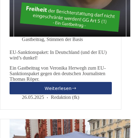
Gastbeitrag
,
Stimmen der Basis
EU-Sanktionspaket: In Deutschland (und der EU)
wird’s dunkel!
Ein Gastbeitrag von Veronika Herwegh zum EU-
Sanktionspaket gegen den deutschen Journalisten
Thomas Röper.
Weiterlesen
EU-
Sanktionspaket:
26.05.2025
Redaktion (fk)
In
Deutschland
(und
der
EU)
wird’s